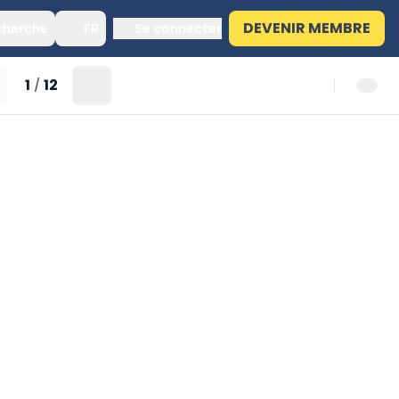
DEVENIR MEMBRE
cherche
FR
Se connecter
1
12
/