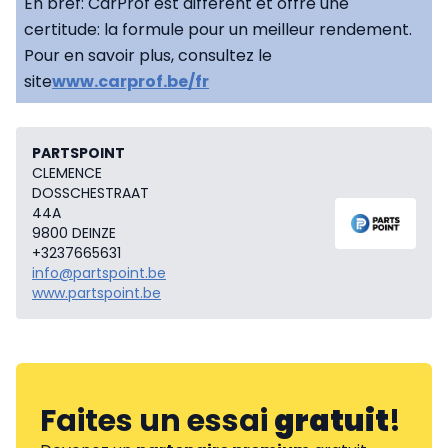
En bref: CarProf est différent et offre une
certitude: la formule pour un meilleur rendement.
Pour en savoir plus, consultez le
site
www.carprof.be/fr
PARTSPOINT
CLEMENCE
DOSSCHESTRAAT
44A
9800 DEINZE
+3237665631
info@partspoint.be
www.partspoint.be
Faites un essai
gratuit
!