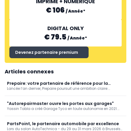
IMPRIMÉ + NUMÉRIQUE
€ 106
/
Année
*
DIGITAL ONLY
€ 79.5
/
Année
*
Devenez partenaire premium
Articles connexes
Prepaire: votre partenaire de référence pour la
Lancée l’an dernier, Prepaire poursuit une ambition claire:
carrosserie et les technologies de revêtement
accompagner les professionnels face aux évolutions constantes
du secteur de la réparation automobile et de l’industrie des
revêtements. Depuis son introduction sur le marché, la marque
"Autorepairmaster ouvre les portes aux garages"
s’est progressivement imposée comme un partenaire fiable pour
Yassin Tabla a créé Garage Tyco en toute autonomie en 2021.
les carrosseries et les entreprises spécialisées dans les
Lorsque Tyco a déménagé à Herentals en 2024, l'entreprise est
applications de revêtement.
également devenue Autorepairmaster. En tant que garage
indépendant et plus petit pour toutes les marques - maintenant
PartsPoint, le partenaire automobile par excellence
basé à Herenthout - ils profitent d'un soutien dans les domaines
Lors du salon AutoTechnica - du 29 au 31 mars 2026 à Brussels