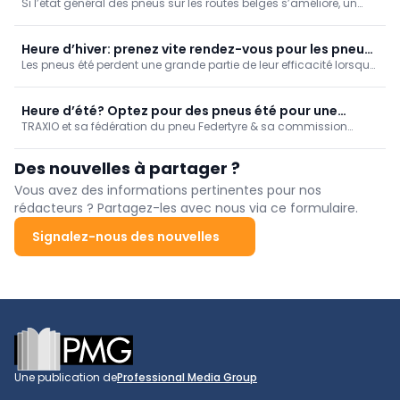
Si l’état général des pneus sur les routes belges s’améliore, un
risque
problème de sécurité structurel persiste. L’étude de terrain Rolling
Wheel menée par TRAXIO révèle que près d’un véhicule sur sept
circule avec des pneus non homogènes sur un même essieu.
Heure d’hiver: prenez vite rendez-vous pour les pneus
Les pneus été perdent une grande partie de leur efficacité lorsque
hiver!
la température tombe en dessous de 7 °C car la gomme durcit et
perd de son adhérence. En revanche, la composition différente
des pneus hiver leur permet de maintenir leur souplesse par
Heure d’été? Optez pour des pneus été pour une
temps froid.
TRAXIO et sa fédération du pneu Federtyre & sa commission
conduite sûre!
PneuBand lancent un appel aux automobilistes pour qu’ils
planifient sans tarder un rendez-vous afin de permuter les pneus
Des nouvelles à partager ?
hiver en pneus été maintenant que la température repart à la
hausse.
Vous avez des informations pertinentes pour nos
rédacteurs ? Partagez-les avec nous via ce formulaire.
Signalez-nous des nouvelles
Footer
Une publication de
Professional Media Group