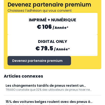
Devenez partenaire premium
Choisissez l'adhésion qui vous convient
IMPRIMÉ + NUMÉRIQUE
€ 106
/
Année
*
DIGITAL ONLY
€ 79.5
/
Année
*
Devenez partenaire premium
Articles connexes
Les changements tardifs de pneus restent un
TRAXIO constate que 32% des utilisateurs de pneus hiver ne
problème
passent pas à temps aux pneus été. Une situation qui impacte la
sécurité, les coûts d’utilisation mais aussi l’organisation et la
planification dans les ateliers.
15% des voitures belges roulent avec des pneus à