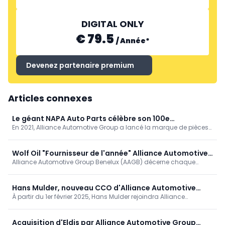
DIGITAL ONLY
€ 79.5
/
Année
*
Devenez partenaire premium
Articles connexes
Le géant NAPA Auto Parts célèbre son 100e
En 2021, Alliance Automotive Group a lancé la marque de pièces
anniversaire
automobiles NAPA au Benelux. Une marque qui est pleinement
établie en Amérique depuis 1925. Cette année, NAPA célèbre son
100e anniversaire. Une étape historique.
Wolf Oil "Fournisseur de l'année" Alliance Automotive
Alliance Automotive Group Benelux (AAGB) décerne chaque
Group Benelux
année le prix "Fournisseur de l'année". Par ce prix, l'AAGB souhaite
souligner l'appréciation de ses fournisseurs. Cette année, Wolf Oil
Corporation est reconnu comme le meilleur fournisseur de 2024.
Hans Mulder, nouveau CCO d'Alliance Automotive
À partir du 1er février 2025, Hans Mulder rejoindra Alliance
Group Benelux
Automotive Group Benelux (AAGB) en tant que Chief Commercial
Officer (CCO). Dans ses nouvelles fonctions, Hans sera
responsable des ventes, du marketing et de la gestion
Acquisition d'Eldis par Alliance Automotive Group