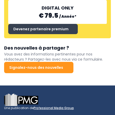
DIGITAL ONLY
€ 79.5
/
Année
*
Devenez partenaire premium
Des nouvelles à partager ?
Vous avez des informations pertinentes pour nos
rédacteurs ? Partagez-les avec nous via ce formulaire.
Signalez-nous des nouvelles
Footer
Une publication de
Professional Media Group