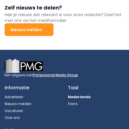
Zelf nieuws te delen?
Heb je nieuws dat relevant is voor onze redactie? Deel het
met ons via het meldformulier.
Nieuws melden
Footer
Een uitgave van
Professional Media Group
Informatie
Taal
Adverteren
Nederlands
Nieuws melden
Frans
Vacatures
Over ons