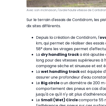
Avec son inclinaison, l'ovale haute vitesse de Contidro
Sur le terrain d'essais de Contidrom, les pi
dix sites différents.
Depuis la création de Contidrom, l'
ova
km, qui permet de réaliser des essais 
58° dans les virages permet d'effectu
La
dry handling track
a été ajoutée 
long pour des vitesses supérieures à 
campagne sèche et sinueuse et est ég
La
wet handling track
est équipée d
assurer une profondeur d'eau constant
Le
Big circle
a un diamètre de 200 m e
comportement des pneus en cas d'aqu
jusqu'à ce qu'il n'y ait plus d'adhérence
Le
Small (Wet) Circle
comporte 55 m
l'adhérence des pneus sur ces surface