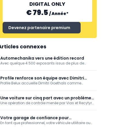
DIGITAL ONLY
€ 79.5
/
Année
*
Devenez partenaire premium
Articles connexes
Automechanika vers une édition record
Avec quelque 4.500 exposants issus de plus de
quatre-vingts pays, Automechanika Frankfurt
redevient le rendez-vous international de l'après-
vente automobile. L'IA, la numérisation, la formation
Profile renforce son équipe avec Dimitri
et le remanufacturing seront au centre de l'édition
Profile Belux accueille Dimitri Goethals comme
Goethals
2026.
network manager. L'ancien responsable de First Stop
mettra son expérience du secteur du pneumatique
au service du développement et de
Une voiture sur cinq part avec un problème
l'accompagnement du réseau belge.
Une opération de contrôle menée par Vias et Recytyre
de pneus
sur l'aire d'autoroute de Bierges montre que 82% des
véhicules contrôlés étaient équipés de pneus en bon
état. Une pression incorrecte reste toutefois un
Votre garage de confiance pour
problème fréquent.
En tant que professionnel, votre véhicule utilitaire ou
professionnels
personnel est essentiel à votre activité. Chez AutoFirst,