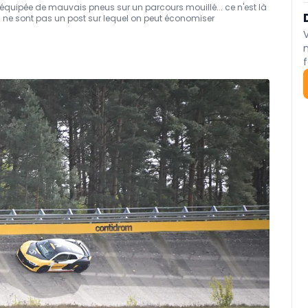
uipée de mauvais pneus sur un parcours mouillé... ce n'est là
 ne sont pas un post sur lequel on peut économiser
f