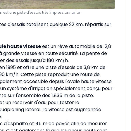
m est une piste d'essais très impressionnante
stes d'essais totalisent quelque 22 km, répartis sur
le haute vitesse
est un rêve automobile de 2,8
à grande vitesse en toute sécurité. La pente de
er des essais jusqu'à 180 km/h.
en 1995 et offre une piste d'essais de 3,8 km de
190 km/h. Cette piste reproduit une route de
alement accessible depuis l'ovale haute vitesse.
'un système d'irrigation spécialement conçu pour
e sur l'ensemble des 1.835 m de la piste.
t un réservoir d'eau pour tester le
aplaning latéral. La vitesse est augmentée
.
 d'asphalte et 45 m de pavés afin de mesurer
s. C'est également là que les pneus neufs sont