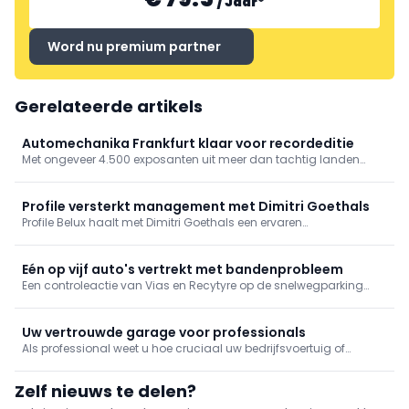
/
Jaar
*
Word nu premium partner
Gerelateerde artikels
Automechanika Frankfurt klaar voor recordeditie
Met ongeveer 4.500 exposanten uit meer dan tachtig landen
wordt Automechanika Frankfurt opnieuw het internationale
ontmoetingspunt voor de automotiveaftermarket. AI,
digitalisering, opleiding en remanufacturing staan centraal
Profile versterkt management met Dimitri Goethals
tijdens de editie van 2026.
Profile Belux haalt met Dimitri Goethals een ervaren
netwerkspecialist aan boord. De voormalige First Stop-manager
wordt verantwoordelijk voor de verdere uitbouw en ondersteuning
van het Belgische franchisenetwerk.
Eén op vijf auto's vertrekt met bandenprobleem
Een controleactie van Vias en Recytyre op de snelwegparking
van Bierges toont aan dat 82% van de gecontroleerde voertuigen
met banden in goede staat vertrekt. Toch blijft een verkeerde
bandenspanning een vaak voorkomend aandachtspunt.
Uw vertrouwde garage voor professionals
Als professional weet u hoe cruciaal uw bedrijfsvoertuig of
personenwagen is voor uw dagelijkse activiteiten. Bij AutoFirst
begrijpen we dat als geen ander. Dankzij een netwerk van meer
Zelf nieuws te delen?
dan 110 onafhankelijke garages in België biedt AutoFirst een
betrouwbare en efficiënte service voor het merkonafhankelijk