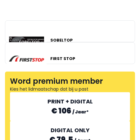
SOBELTOP
FIRST STOP
Word premium member
Kies het lidmaatschap dat bij u past
PRINT + DIGITAL
€ 106
/
Jaar
*
DIGITAL ONLY
€ 79.5