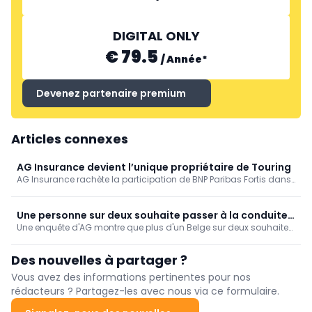
DIGITAL ONLY
€ 79.5
/
Année
*
Devenez partenaire premium
Articles connexes
AG Insurance devient l’unique propriétaire de Touring
AG Insurance rachète la participation de BNP Paribas Fortis dans
Touring et devient ainsi l’unique actionnaire du spécialiste belge
du dépannage et de l’assistance voyage. De nouveaux
investissements doivent soutenir sa croissance future.
Une personne sur deux souhaite passer à la conduite
Une enquête d'AG montre que plus d'un Belge sur deux souhaite
hybride ou électrique
passer à la conduite hybride ou électrique, mais que très
souvent, des obstacles s'opposent encore à cette décision.
Des nouvelles à partager ?
Vous avez des informations pertinentes pour nos
rédacteurs ? Partagez-les avec nous via ce formulaire.