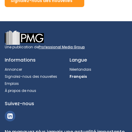
Signalez-nous des nouvelles
Footer
Une publication de
Professional Media Group
Informations
Langue
Annoncer
Néerlandais
Signalez-nous des nouvelles
Français
Emplois
À propos de nous
Suivez-nous
Ne manquez plus jamais une actualité importante