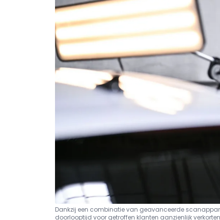
Dankzij een combinatie van geavanceerde scanapparatu
doorlooptijd voor getroffen klanten aanzienlijk verkorte