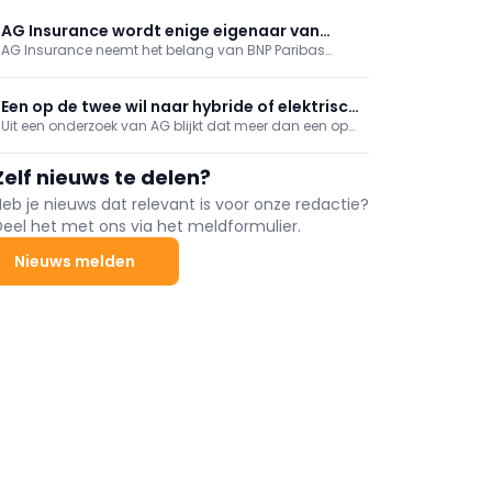
AG Insurance wordt enige eigenaar van
AG Insurance neemt het belang van BNP Paribas
Touring
Fortis in Touring over en wordt zo voor 100% eigenaar.
De verzekeraar wil de groei van de pechverhelper en
reisbijstandsspecialist verder ondersteunen met
Een op de twee wil naar hybride of elektrisch
bijkomende investeringen.
Uit een onderzoek van AG blijkt dat meer dan een op
rijden
de twee Belgen wel wil overschakelen naar hybride of
elektrisch rijden, maar dat er bij die beslissing heel
Zelf nieuws te delen?
vaak nog obstakels zijn.
Heb je nieuws dat relevant is voor onze redactie?
Deel het met ons via het meldformulier.
Nieuws melden