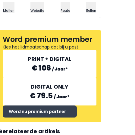
Mailen
Website
Route
Bellen
Word premium member
Kies het lidmaatschap dat bij u past
PRINT + DIGITAL
€ 106
/
Jaar
*
DIGITAL ONLY
€ 79.5
/
Jaar
*
Word nu premium partner
Gerelateerde artikels