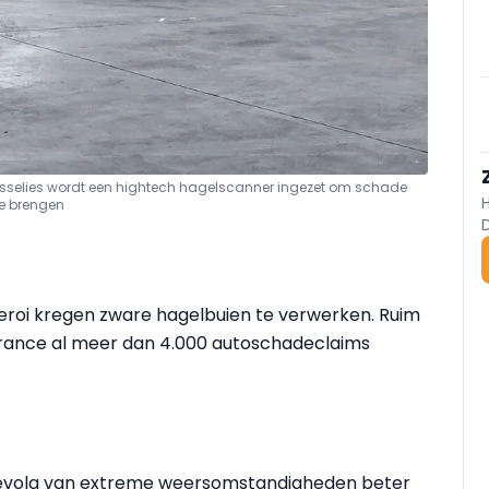
Gosselies wordt een hightech hagelscanner ingezet om schade
te brengen
leroi kregen zware hagelbuien te verwerken. Ruim
rance al meer dan 4.000 autoschadeclaims
gevolg van extreme weersomstandigheden beter