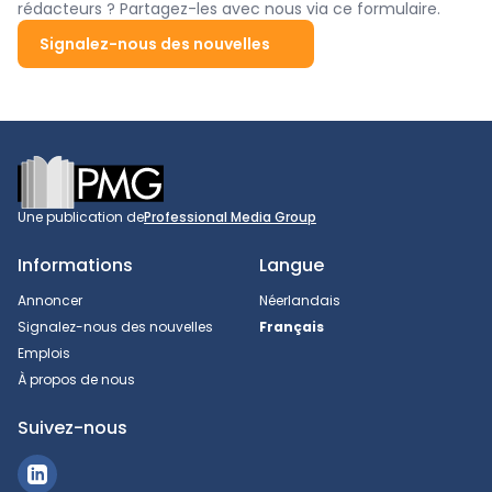
rédacteurs ? Partagez-les avec nous via ce formulaire.
Signalez-nous des nouvelles
Footer
Une publication de
Professional Media Group
Informations
Langue
Annoncer
Néerlandais
Signalez-nous des nouvelles
Français
Emplois
À propos de nous
Suivez-nous