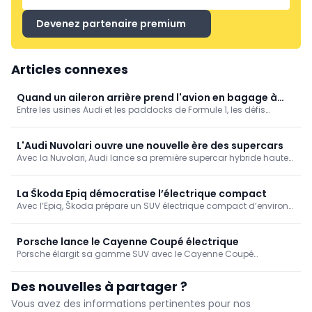
Devenez partenaire premium
Articles connexes
Quand un aileron arrière prend l'avion en bagage à
Entre les usines Audi et les paddocks de Formule 1, les défis
main
logistiques présentent de nombreuses similitudes. Audi met en
lumière les enseignements tirés de ces deux univers exigeants.
L'Audi Nuvolari ouvre une nouvelle ère des supercars
Avec la Nuvolari, Audi lance sa première supercar hybride haute
performance. Forte de 1.001 ch et d'une vitesse de pointe de plus
de 350 km/h, elle sera produite à seulement 499 exemplaires.
La Škoda Epiq démocratise l’électrique compact
Avec l’Epiq, Škoda prépare un SUV électrique compact d’environ
25.000 euros offrant plus de 400 km d’autonomie et une forte
orientation pratique.
Porsche lance le Cayenne Coupé électrique
Porsche élargit sa gamme SUV avec le Cayenne Coupé
électrique. Cette version associe une ligne de toit inspirée de la 911
à une puissance pouvant atteindre 850 kW (1.156 ch), une
Des nouvelles à partager ?
aérodynamique optimisée et une autonomie jusqu’à 669 km.
Vous avez des informations pertinentes pour nos