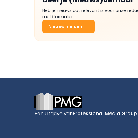
Heb je nieuws dat relevant is voor onze reda
meldformulier.
Nieuws melden
Footer
Een uitgave van
Professional Media Group