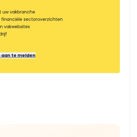
t uw vakbranche
 financiële sectoroverzichten
an vakwebsites
rijf
m aan te melden