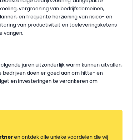
ttebestendige bedrijfsvoering: aangepaste
 koeling, vergroening van bedrijfsdomeinen,
annen, en frequente herziening van risico- en
oring van productiviteit en toeleveringsketens
te vangen.
lgende jaren uitzonderlijk warm kunnen uitvallen,
e bedrijven doen er goed aan om hitte- en
budget en investeringen te verankeren om
rtner
en ontdek alle unieke voordelen die wij