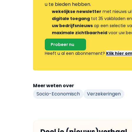
u te bieden hebben.
wekelijkse newsletter
met nieuws ui
digitale toegang
tot 35 vakbladen en
uw bedrijfsnieuws
op een selectie v
maximale zichtbaarheid
voor uw bed
Probeer nu
Heeft u al een abonnement?
Klik hier o
Meer weten over
Socio-Economisch
Verzekeringen
Deel je (nieuws)verhaal