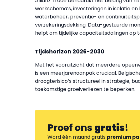
Allianz Trade benadrukt het belang van hi
werkschema’s, investeringen in isolatie en
waterbeheer, preventie- en continuïteitspl
verzekeringsdekking. Data-gestuurde monit
helpt om tijdelijke capaciteitsdalingen op 
Tijdshorizon 2026-2030
Met het vooruitzicht dat meerdere opeenvo
is een meerjarenaanpak cruciaal. Belgisch
droogterisico’s structureel in strategie, 
toekomstige groeiverliezen te beperken.
Proef ons
gratis
!
Word één maand gratis
premium pa