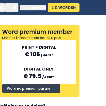
LID WORDEN
ek
NL
Aanmelden
Word premium member
Kies het lidmaatschap dat bij u past
PRINT + DIGITAL
€ 106
/
Jaar
*
DIGITAL ONLY
€ 79.5
/
Jaar
*
Word nu premium partner
Zelf nieuws te delen?