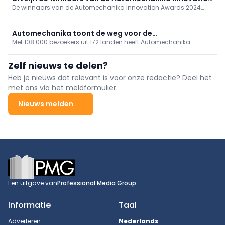
De winnaars van de Automechanika Innovation Awards 2024
Awards 2024
werden bekendgemaakt tijdens een feestelijke ceremonie op de
eerste dag van Automechanika Frankfurt. Naast de acht awards
werd ook een Green Award uitgereikt voor een bijzonder
Automechanika toont de weg voor de
duurzaam product.
Met 108.000 bezoekers uit 172 landen heeft Automechanika
mobiliteitstransitie
Frankfurt eens te meer laten zien waarom het de
toonaangevende internationale vakbeurs is voor de auto-
Zelf nieuws te delen?
industrie. 4.200 bedrijven uit 80 landen presenteerden hun
allernieuwste producten en innovatieve oplossingen.
Heb je nieuws dat relevant is voor onze redactie? Deel het
met ons via het meldformulier.
Nieuws melden
Footer
Een uitgave van
Professional Media Group
Informatie
Taal
Adverteren
Nederlands