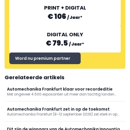
PRINT + DIGITAL
€ 106
/
Jaar
*
DIGITAL ONLY
€ 79.5
/
Jaar
*
Word nu premium partner
Gerelateerde artikels
Automechanika Frankfurt klaar voor recordeditie
Met ongeveer 4.500 exposanten uit meer dan tachtig landen
wordt Automechanika Frankfurt opnieuw het internationale
ontmoetingspunt voor de automotiveaftermarket. AI,
digitalisering, opleiding en remanufacturing staan centraal
Automechanika Frankfurt zet in op de toekomst
tijdens de editie van 2026.
Automechanika Frankfurt (8–12 september 2026) zet sterk in op
voertuigsoftware, AI en instroom van jong talent. De beurs
bevestigt haar rol als internationaal platform voor de
automotivesector en de aftermarket.
Dit zijn de winnaars van de Automechanika Innovation