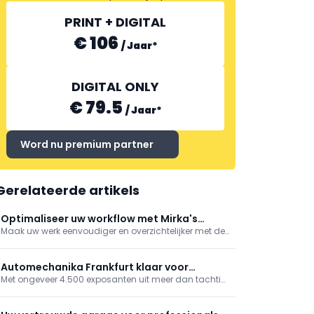
AUTO-SERVICE
PRINT + DIGITAL
€ 106
/
Jaar
*
EMM INTERNATIONAL
DIGITAL ONLY
€ 79.5
/
Jaar
*
Word nu premium partner
Gerelateerde artikels
Optimaliseer uw workflow met Mirka's
Maak uw werk eenvoudiger en overzichtelijker met de
modulaire gereedschapswagen
Solution Trolley II: de vernieuwde, verbeterde versie
van Mirka's oorspronkelijke Solution Trolley. Ook met
de nieuwe modulaire gereedschapswagen is uw
Automechanika Frankfurt klaar voor
werkomgeving altijd georganiseerd en netjes.
Met ongeveer 4.500 exposanten uit meer dan tachtig
recordeditie
landen wordt Automechanika Frankfurt opnieuw het
internationale ontmoetingspunt voor de
automotiveaftermarket. AI, digitalisering, opleiding en