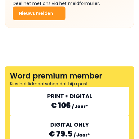
Deel het met ons via het meldformulier.
Nieuws melden
Word premium member
Kies het lidmaatschap dat bij u past
PRINT + DIGITAL
€ 106
/
Jaar
*
DIGITAL ONLY
€ 79.5
/
Jaar
*