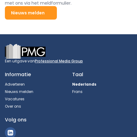
met ons via het meldformulier.
Nieuws melden
Footer
Een uitgave van
Professional Media Group
Informatie
Taal
Adverteren
Nederlands
Nieuws melden
Frans
Vacatures
Over ons
Volg ons