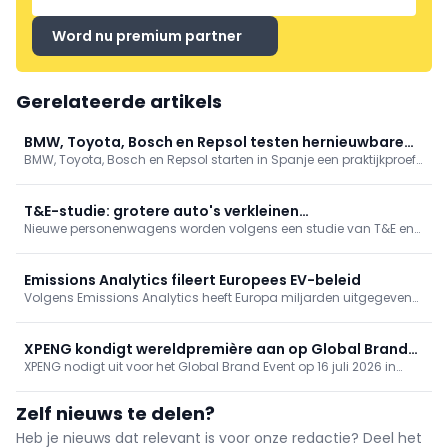
Word nu premium partner
Gerelateerde artikels
BMW, Toyota, Bosch en Repsol testen hernieuwbare
BMW, Toyota, Bosch en Repsol starten in Spanje een praktijkproef
benzine
met voertuigen die uitsluitend op 100% hernieuwbare benzine
rijden. De partners willen aantonen dat bestaande voertuigen
vandaag al kunnen bijdragen aan een lagere CO2-uitstoot.
T&E-studie: grotere auto's verkleinen
Nieuwe personenwagens worden volgens een studie van T&E en
parkeercapaciteit
Clean Cities steeds groter. Daardoor zouden Europese steden
tegen 2040 tussen 8,5% en 14% van hun parkeerplaatsen langs de
openbare weg kunnen verliezen.
Emissions Analytics fileert Europees EV-beleid
Volgens Emissions Analytics heeft Europa miljarden uitgegeven
aan elektrificatie zonder de beoogde CO2-reductie te realiseren.
Het bureau pleit voor een technologieneutrale aanpak met ruimte
voor hybrides, kernenergie en andere oplossingen.
XPENG kondigt wereldpremière aan op Global Brand
XPENG nodigt uit voor het Global Brand Event op 16 juli 2026 in
Event in München
München (Showpalast). Wereldpremière van een nieuw model en
innovaties rond Physical AI, met demo’s van AI‑auto’s, vliegende
Zelf nieuws te delen?
auto’s en robots. Gelieve te bevestigen vóór 3 juni.
Heb je nieuws dat relevant is voor onze redactie? Deel het