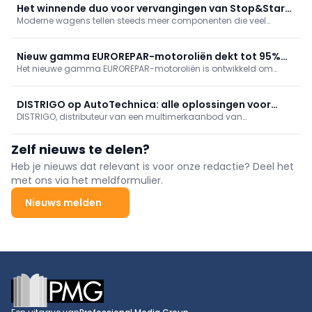
carrosseriegamma er nu 52 nieuwe referenties bij, om de dekking
Het winnende duo voor vervangingen van Stop&Start-
verder te vergroten en doeltreffender in te spelen op de
Moderne wagens tellen steeds meer componenten die veel
batterijen
marktbehoeften.
energie opeisen. Ook het Stop&Start-systeem belast de batterij
fors dor het veelvuldige stoppen en herstarten. Daar speelt
EUROREPAR op in met een breed batterijengamma, bestaande uit
Nieuw gamma EUROREPAR-motoroliën dekt tot 95%
85 referenties.
Het nieuwe gamma EUROREPAR-motoroliën is ontwikkeld om
van het wagenpark
tegemoet te komen aan de behoeftes van moderne wagens,
terwijl het ook het rendement van de werkplaatsen optimaliseert.
DISTRIGO op AutoTechnica: alle oplossingen voor
DISTRIGO, distributeur van een multimerkaanbod van
professionals in autoherstellingen
autowisselstukken voor professionals in de naverkoop, zal
aanwezig zijn op de beurs AutoTechnica van 29 tot 31 maart in
Zelf nieuws te delen?
Brussel (Hal 7 > Stand A24).
Heb je nieuws dat relevant is voor onze redactie? Deel het
met ons via het meldformulier.
Nieuws melden
Footer