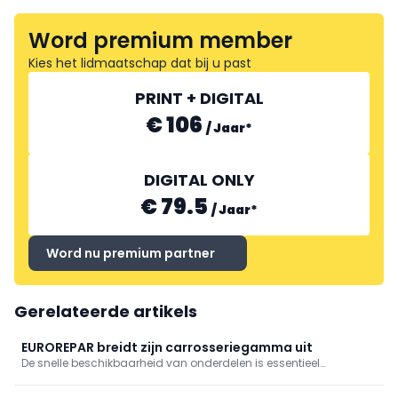
Word premium member
Kies het lidmaatschap dat bij u past
PRINT + DIGITAL
€ 106
/
Jaar
*
DIGITAL ONLY
€ 79.5
/
Jaar
*
Word nu premium partner
Gerelateerde artikels
EUROREPAR breidt zijn carrosseriegamma uit
De snelle beschikbaarheid van onderdelen is essentieel
geworden voor je werkplaats. Daarom blijft EUROREPAR zijn
aanbod almaar verder uitbreiden. Zo krijgt het