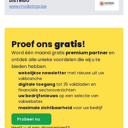
DISTRIGO
www.mydistrigo.be
Proef ons
gratis
!
Word één maand gratis
premium partner
en
ontdek alle unieke voordelen die wij u te
bieden hebben.
wekelijkse newsletter
met nieuws uit uw
vakbranche
digitale toegang
tot 35 vakbladen en
financiële sectoroverzichten
uw bedrijfsnieuws
op een selectie van
vakwebsites
maximale zichtbaarheid
voor uw bedrijf
Probeer nu
Heeft u al een abonnement?