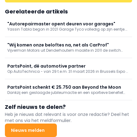
Gerelateerde artikels
"Autorepairmaster opent deuren voor garages"
Yassin Tabla begon in 2021 Garage Tyco volledig op zijn eentje.
Toen Tyco in 2024 verhuisde naar Herentals, werd het bedrijf ook
Autorepairmaster. Als onafhankelijke, kleinere garage voor alle
merken - nu gevestigd in Herenthout - plukken zij de vruchten van
"Wij komen onze beloftes na, net als CarProf"
de ondersteuning op zowel technisch terrein als op vlak van
Vijverman Motors uit Denderhoutem maakte in 2011 de switch
marketing.
naar een universele garage. De technologische uitdagingen die
dat met zich meebracht, waren niet te onderschatten. Gelukkig
kan Joost Vijverman als lid van CarProf rekenen op de
PartsPoint, dé automotive partner
professionele ondersteuning van het garageconcept.
Op AutoTechnica - van 29 t.e.m. 31 maart 2026 in Brussels Expo -
presenteert PartsPoint zijn volledige aanbod. Het grootste
grossiersnetwerk van de Benelux voor de distributie van auto-
onderdelen, gereedschappen en werkplaatsbenodigdheden
PartsPoint schenkt € 25.750 aan Beyond the Moon
brengt er op 940 m² zijn noviteiten maar ook de vertrouwde
Dankzij een geslaagde jubileumactie en een sportieve benefiet
garageformules en boosters. Daarnaast staan ook diverse
slaagt PartsPoint België erin een recordbedrag te schenken aan
kennissessies ingepland.
Beyond the Moon. Een sterk signaal van maatschappelijke
Zelf nieuws te delen?
betrokkenheid binnen de automotive aftermarket.
Heb je nieuws dat relevant is voor onze redactie? Deel het
met ons via het meldformulier.
Nieuws melden