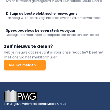
Athlon is officieel geïntegreerd in Arval BNP Paribas Group. Door de
overname ontstaat een Europese mobiliteitsspeler met een vloot
van 2,3 miljoen voertuigen, terwijl contracten en dienstverlening
voor klanten ongewijzigd blijven.
Dit zijn de beste elektrische reiswagens
Een hoog WLTP-bereik zegt niet alles over de vakantiekwaliteiten
van een elektrische wagen. Athlon Belgium ontwikkelde daarom
de 'one-stop-range', die snelwegbereik en snellaadsnelheid
combineert tot een veel realistischer vergelijkingscriterium.
Speedpedelecs beleven sterk voorjaar
De Belgische markt voor speedpedelecs kende een sterk eerste
semester. Nieuwe inschrijvingen stegen met 9,5%, terwijl de
tweedehandsmarkt bijna 48% groeide. Vooral leasing en
Zelf nieuws te delen?
leveringen aan defensie zorgden voor de opstoot.
Heb je nieuws dat relevant is voor onze redactie? Deel het
met ons via het meldformulier.
Nieuws melden
Footer
Een uitgave van
Professional Media Group