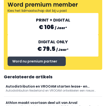
Word premium member
Kies het lidmaatschap dat bij u past
PRINT + DIGITAL
€ 106
/
Jaar
*
DIGITAL ONLY
€ 79.5
/
Jaar
*
Word nu premium partner
Gerelateerde artikels
Autodistribution en VROOAM starten lease- en
Autodistribution Nederland en VROOAM ontwikkelen een nieuw
fleetlabel
lease- en fleetlabel dat gestuurd werk naar universele
autobedrijven moet leiden. Edgar Brauckmann krijgt als head of
lease & fleet de leiding over de uitrol.
Athlon maakt voortaan deel uit van Arval