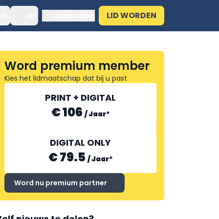
LID WORDEN
ek
NL
Aanmelden
Word premium member
Kies het lidmaatschap dat bij u past
PRINT + DIGITAL
€ 106
/
Jaar
*
DIGITAL ONLY
€ 79.5
/
Jaar
*
Word nu premium partner
Zelf nieuws te delen?