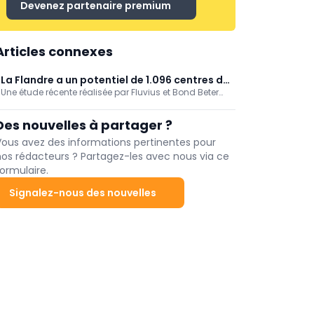
Devenez partenaire premium
Articles connexes
La Flandre a un potentiel de 1.096 centres de
Une étude récente réalisée par Fluvius et Bond Beter
recharge intelligents d'ici 2030
Leefmilieu en collaboration avec The New Drive a
cartographié le potentiel des centres de recharge
Des nouvelles à partager ?
intelligents en Flandre. D'ici 2030, la Flandre pourrait
réaliser jusqu'à 1.096 centres de charge publics,
Vous avez des informations pertinentes pour
représentant 6.600 points de charge.
nos rédacteurs ? Partagez-les avec nous via ce
ormulaire.
Signalez-nous des nouvelles