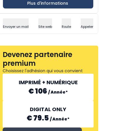
Plus d'informations
Envoyer un mail
Site web
Route
Appeler
Devenez partenaire
premium
Choisissez l'adhésion qui vous convient
IMPRIMÉ + NUMÉRIQUE
€ 106
/
Année
*
DIGITAL ONLY
€ 79.5
/
Année
*