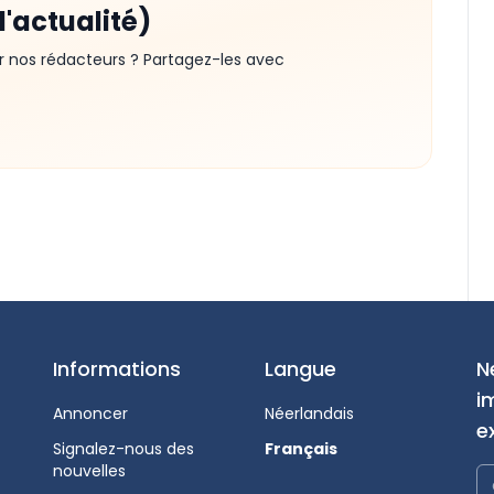
d'actualité)
r nos rédacteurs ? Partagez-les avec
Informations
Langue
N
i
Annoncer
Néerlandais
e
Signalez-nous des
Français
nouvelles