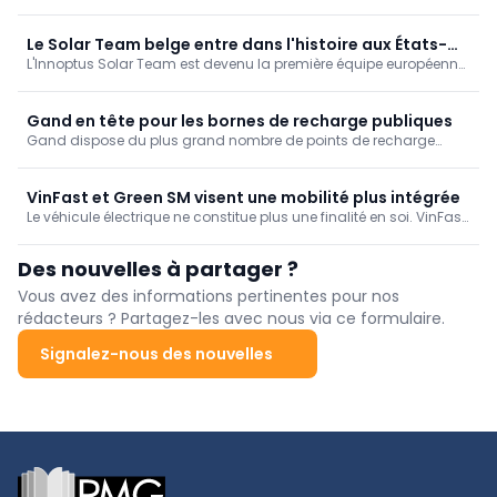
employeurs belges à revoir leur politique de mobilité. Les grandes
entreprises accordent plus volontiers des compensations, tandis
que les PME restent freinées par les coûts et la complexité des
Le Solar Team belge entre dans l'histoire aux États-
règles.
L'Innoptus Solar Team est devenu la première équipe européenne
Unis
à remporter l'American Solar Challenge. Les étudiants ingénieurs
de la KU Leuven ont parcouru plus de 4.000 kilomètres et signé
une victoire historique aux États-Unis.
Gand en tête pour les bornes de recharge publiques
Gand dispose du plus grand nombre de points de recharge
publics par 1.000 habitants et prend la tête du classement
flamand. Bruxelles et Anvers restent nettement en retrait. Une
analyse de ParkBee met en évidence les écarts régionaux.
VinFast et Green SM visent une mobilité plus intégrée
Le véhicule électrique ne constitue plus une finalité en soi. VinFast
et Green SM défendent une approche intégrée où véhicules,
infrastructures de recharge et services de mobilité forment un
Des nouvelles à partager ?
système de transport plus efficace.
Vous avez des informations pertinentes pour nos
rédacteurs ? Partagez-les avec nous via ce formulaire.
Signalez-nous des nouvelles
Footer