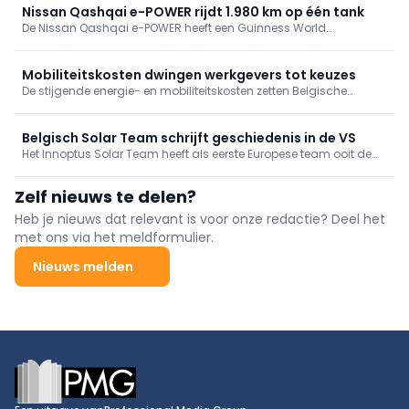
het merk zijn aanbod verder uit.
Nissan Qashqai e-POWER rijdt 1.980 km op één tank
De Nissan Qashqai e-POWER heeft een Guinness World
Records™-titel behaald na een rit van 1.980 km op één tank. De
recordpoging in Colombia zet vooral de efficiëntie van Nissans
nieuwste e-POWER-aandrijflijn in de verf.
Mobiliteitskosten dwingen werkgevers tot keuzes
De stijgende energie- en mobiliteitskosten zetten Belgische
werkgevers onder druk. Terwijl grote ondernemingen werknemers
vaker tegemoetkomen, blijven kmo's terughoudend door de
oplopende kosten en de complexe regelgeving.
Belgisch Solar Team schrijft geschiedenis in de VS
Het Innoptus Solar Team heeft als eerste Europese team ooit de
American Solar Challenge gewonnen. De ingenieursstudenten
van de KU Leuven legden ruim 4.000 kilometer af en schreven zo
Zelf nieuws te delen?
een nieuw hoofdstuk in de Belgische zonnewagengeschiedenis.
Heb je nieuws dat relevant is voor onze redactie? Deel het
met ons via het meldformulier.
Nieuws melden
Footer