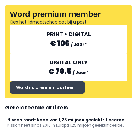
Word premium member
Kies het lidmaatschap dat bij u past
PRINT + DIGITAL
€ 106
/
Jaar
*
DIGITAL ONLY
€ 79.5
/
Jaar
*
Word nu premium partner
Gerelateerde artikels
Nissan rondt kaap van 1,25 miljoen geëlektrificeerde
Nissan heeft sinds 2010 in Europa 1,25 miljoen geëlektrificeerde
wagens
voertuigen verkocht, waaronder bijna 350.000 volledig elektrische
exemplaren. Met nieuwe EV's in het A-segment en de JUKE breidt