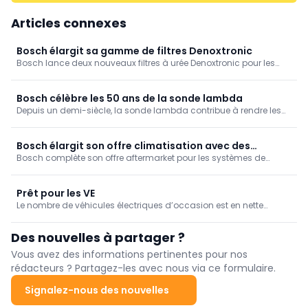
Articles connexes
Bosch élargit sa gamme de filtres Denoxtronic
Bosch lance deux nouveaux filtres à urée Denoxtronic pour les
systèmes Cummins Hilite. Les ateliers indépendants disposent
ainsi d'une solution Bosch également pour ces systèmes AdBlue
largement utilisés, avec une gestion des pièces simplifiée.
Bosch célèbre les 50 ans de la sonde lambda
Depuis un demi-siècle, la sonde lambda contribue à rendre les
moteurs thermiques plus propres et plus efficaces. Bosch célèbre
le 50e anniversaire de ce capteur pionnier, qui joue toujours un
rôle clé dans la réduction des émissions.
Bosch élargit son offre climatisation avec des
Bosch complète son offre aftermarket pour les systèmes de
capteurs de pression
climatisation avec soixante nouveaux capteurs de pression. Ces
nouvelles références couvrent une grande partie du parc
automobile européen et conviennent aux véhicules thermiques,
Prêt pour les VE
hybrides et électriques.
Le nombre de véhicules électriques d’occasion est en nette
augmentation. Par conséquent, on les retrouve de plus en plus
fréquemment en atelier pour des opérations d’entretien, de
Des nouvelles à partager ?
diagnostic ou de réparation. Chez Bosch Car Service et
AutoCrew, cette transition est bien accompagnée.
Vous avez des informations pertinentes pour nos
rédacteurs ? Partagez-les avec nous via ce formulaire.
Signalez-nous des nouvelles