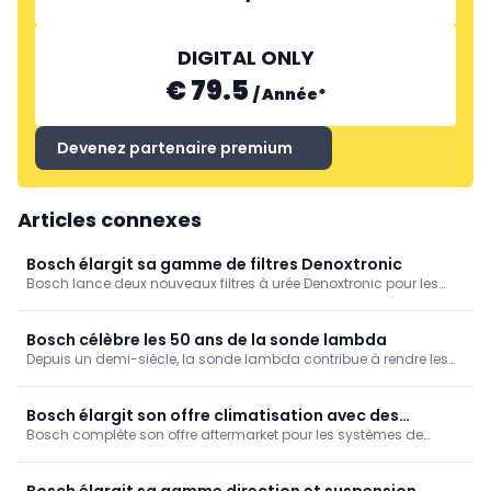
DIGITAL ONLY
€ 79.5
/
Année
*
Devenez partenaire premium
Articles connexes
Bosch élargit sa gamme de filtres Denoxtronic
Bosch lance deux nouveaux filtres à urée Denoxtronic pour les
systèmes Cummins Hilite. Les ateliers indépendants disposent
ainsi d'une solution Bosch également pour ces systèmes AdBlue
largement utilisés, avec une gestion des pièces simplifiée.
Bosch célèbre les 50 ans de la sonde lambda
Depuis un demi-siècle, la sonde lambda contribue à rendre les
moteurs thermiques plus propres et plus efficaces. Bosch célèbre
le 50e anniversaire de ce capteur pionnier, qui joue toujours un
rôle clé dans la réduction des émissions.
Bosch élargit son offre climatisation avec des
Bosch complète son offre aftermarket pour les systèmes de
capteurs de pression
climatisation avec soixante nouveaux capteurs de pression. Ces
nouvelles références couvrent une grande partie du parc
automobile européen et conviennent aux véhicules thermiques,