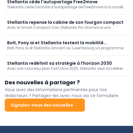
Stellantis cède l'autopartage Free2move
Stellantis cède l'activité d'autopartage de Free2move à la société
d'investissement Mutares. L'opération s'inscrit dans son
recentrage sur ses activités automobiles stratégiques et devrait
être finalisée d'ici la fin de 2026.
Stellantis repense la cabine de son fourgon compact
Avec le Smart Compact Van, Stellantis Pro One lance une
nouvelle version de son fourgon compact conçue autour des
usages réels des professionnels. Espace utile, modularité et coût
maîtrisé sont au cœur du projet.
Bolt, Pony.ai et Stellantis testent la mobilité
Bolt, Pony.ai et Stellantis lancent au Luxembourg un programme
autonome au Luxembourg
pilote de mobilité autonome. Les partenaires y testeront véhicules,
technologies et processus opérationnels en vue du déploiement
futur de services sans conducteur.
Stellantis redéfinit sa stratégie à l’horizon 2030
Avec son nouveau plan FaSTLAne 2030, Stellantis veut accélérer
sa croissance grâce à la mutualisation des plateformes,
l’intelligence artificielle et de nouveaux partenariats
Des nouvelles à partager ?
technologiques et industriels.
Vous avez des informations pertinentes pour nos
rédacteurs ? Partagez-les avec nous via ce formulaire.
Signalez-nous des nouvelles