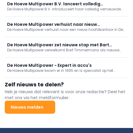
De Hoeve Multipower B.V. lanceert volledig
De Hoeve Multipower B.V. introduceert haar volledig vernieuwde
vernieuwde website
website, een complete nieuwe look en ervaring die de visie van het
bedrijf op energie gerelateerde thema’s perfect weerspiegelt. De
nieuwe site plaatst klanten én geïnteresseerden centraal met een
De Hoeve Multipower verhuist naar nieuw
duidelijke focus op oplossingen en toegevoegde waarde.
De Hoeve Multipower verhuist naar een nieuw hoofdkantoor in Den
hoofdkantoor
Bosch. De uitbreiding moet verdere groei ondersteunen en de
logistieke en operationele efficiëntie verhogen.
De Hoeve Multipower zet nieuwe stap met Bart
De Hoeve Multipower verwelkomt Bart Timmermans als nieuwe
Timmermans
meerderheidsaandeelhouder en Managing Director. De wijziging
markeert een nieuwe groeifase voor de specialist in mobiele en
draagbare energieopslag.
De Hoeve Multipower - Expert in accu's
De Hoeve Multipower kwam er in 1995 en is specialist op het
gebied van mobiele energiesystemen voor uiteenlopende
toepassingen in onder meer de automotive, industrie, landbouw
Zelf nieuws te delen?
en scheepvaart en biedt oplossingen voor mobiele DC- of AC-
energievoorziening.
Heb je nieuws dat relevant is voor onze redactie? Deel het
met ons via het meldformulier.
Nieuws melden