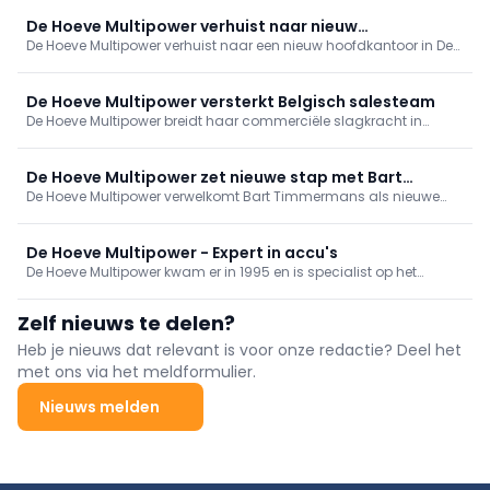
De Hoeve Multipower verhuist naar nieuw
De Hoeve Multipower verhuist naar een nieuw hoofdkantoor in Den
hoofdkantoor
Bosch. De uitbreiding moet verdere groei ondersteunen en de
logistieke en operationele efficiëntie verhogen.
De Hoeve Multipower versterkt Belgisch salesteam
De Hoeve Multipower breidt haar commerciële slagkracht in
België verder uit. Met Simon Vanden Bossche als nieuwe
accountmanager zet de batterij- en energie-importeur
nadrukkelijk in op continuïteit, lokale verankering en verdere
De Hoeve Multipower zet nieuwe stap met Bart
marktontwikkeling.
De Hoeve Multipower verwelkomt Bart Timmermans als nieuwe
Timmermans
meerderheidsaandeelhouder en Managing Director. De wijziging
markeert een nieuwe groeifase voor de specialist in mobiele en
draagbare energieopslag.
De Hoeve Multipower - Expert in accu's
De Hoeve Multipower kwam er in 1995 en is specialist op het
gebied van mobiele energiesystemen voor uiteenlopende
toepassingen in onder meer de automotive, industrie, landbouw
Zelf nieuws te delen?
en scheepvaart en biedt oplossingen voor mobiele DC- of AC-
energievoorziening.
Heb je nieuws dat relevant is voor onze redactie? Deel het
met ons via het meldformulier.
Nieuws melden