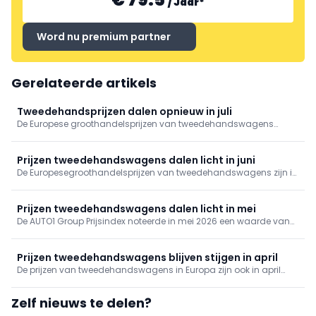
/
Jaar
*
Word nu premium partner
Gerelateerde artikels
Tweedehandsprijzen dalen opnieuw in juli
De Europese groothandelsprijzen van tweedehandswagens
daalden in juli met 1,3%. Ondanks die terugval liggen de prijzen
sinds begin dit jaar nog altijd hoger dan eind 2025, blijkt uit de
jongste AUTO1 Group Prijsindex.
Prijzen tweedehandswagens dalen licht in juni
De Europesegroothandelsprijzen van tweedehandswagens zijn in
juni licht gedaald. Opvallend is de forse prijsstijging van batterij-
elektrische voertuigen, terwijl benzine- en dieselmodellen onder
lichte druk blijven staan.
Prijzen tweedehandswagens dalen licht in mei
De AUTO1 Group Prijsindex noteerde in mei 2026 een waarde van
140,8, tegenover 142,0 in april. Dat komt overeen met een daling
van 0,8% op maandbasis en betekent de eerste terugval sinds
januari 2026.
Prijzen tweedehandswagens blijven stijgen in april
De prijzen van tweedehandswagens in Europa zijn ook in april
2026 verder gestegen. Dat blijkt uit de AUTO1 Group Prijsindex, die
uitkwam op 142,0 tegenover 139,3 in maart, goed voor een
Zelf nieuws te delen?
maandelijkse toename van 1,9%.