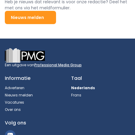
Heb je nieuws dat relevant is voor onze redactie? Deel het
met ons via het meldformulier.
Nieuws melden
Footer
Een uitgave van
Professional Media Group
Informatie
Taal
Adverteren
Nederlands
Nieuws melden
Frans
Vacatures
Over ons
Volg ons