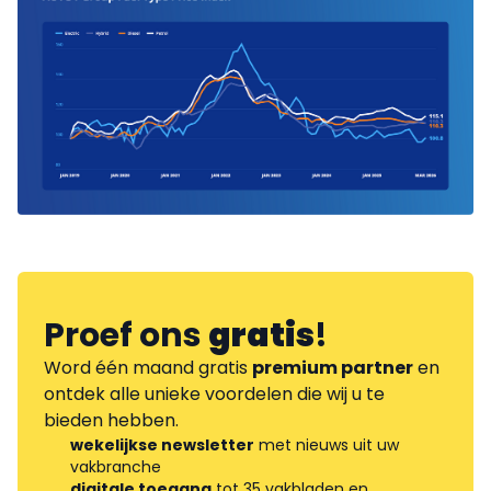
Proef ons
gratis
!
Word één maand gratis
premium partner
en
ontdek alle unieke voordelen die wij u te
bieden hebben.
wekelijkse newsletter
met nieuws uit uw
vakbranche
digitale toegang
tot 35 vakbladen en