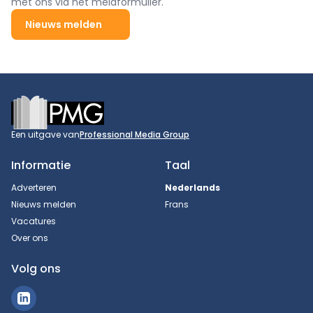
met ons via het meldformulier.
Nieuws melden
Footer
Een uitgave van
Professional Media Group
Informatie
Taal
Adverteren
Nederlands
Nieuws melden
Frans
Vacatures
Over ons
Volg ons