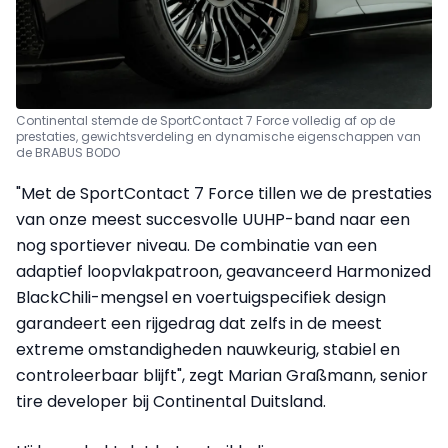
Continental stemde de SportContact 7 Force volledig af op de
prestaties, gewichtsverdeling en dynamische eigenschappen van
de BRABUS BODO
"Met de SportContact 7 Force tillen we de prestaties
van onze meest succesvolle UUHP-band naar een
nog sportiever niveau. De combinatie van een
adaptief loopvlakpatroon, geavanceerd Harmonized
BlackChili-mengsel en voertuigspecifiek design
garandeert een rijgedrag dat zelfs in de meest
extreme omstandigheden nauwkeurig, stabiel en
controleerbaar blijft", zegt Marian Graßmann, senior
tire developer bij Continental Duitsland.