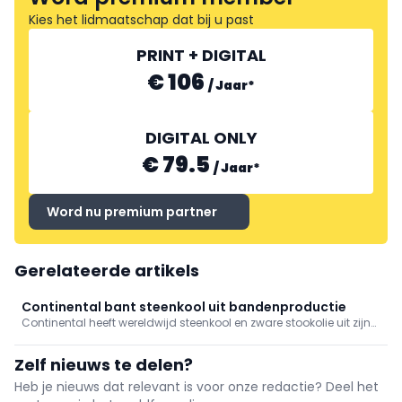
Kies het lidmaatschap dat bij u past
PRINT + DIGITAL
€ 106
/
Jaar
*
DIGITAL ONLY
€ 79.5
/
Jaar
*
Word nu premium partner
Gerelateerde artikels
Continental bant steenkool uit bandenproductie
Continental heeft wereldwijd steenkool en zware stookolie uit zijn
bandenproductie geschrapt. Alle fabrieken gebruiken nu
alternatieve energiebronnen zoals biomassa, biogas en
Zelf nieuws te delen?
hernieuwbare elektriciteit.
Heb je nieuws dat relevant is voor onze redactie? Deel het