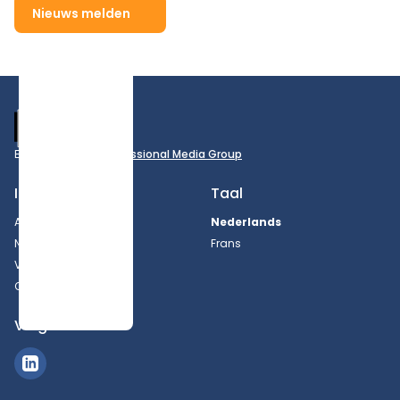
Nieuws melden
Footer
Een uitgave van
Professional Media Group
Informatie
Taal
Adverteren
Nederlands
Nieuws melden
Frans
Vacatures
Over ons
Volg ons