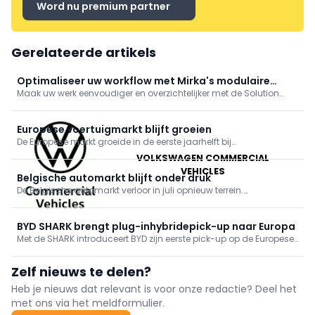
Word nu premium partner
Gerelateerde artikels
Optimaliseer uw workflow met Mirka's modulaire
Maak uw werk eenvoudiger en overzichtelijker met de Solution
gereedschapswagen
Trolley II: de vernieuwde, verbeterde versie van Mirka's
oorspronkelijke Solution Trolley. Ook met de nieuwe modulaire
gereedschapswagen is uw werkomgeving altijd georganiseerd
Europese voertuigmarkt blijft groeien
en netjes.
De Europese markt groeide in de eerste jaarhelft bij
personenwagens, bestelwagens, vrachtwagens en bussen.
VOLKSWAGEN COMMERCIAL
Elektrificatie wint verder terrein, maar diesel blijft bij zware
VEHICLES
bedrijfsvoertuigen nog altijd dominant.
Belgische automarkt blijft onder druk
De Belgische automarkt verloor in juli opnieuw terrein.
Professionele klanten houden de elektrische aandrijving
bovenaan, terwijl BMW zijn leiderspositie verstevigt en Chinese
merken zoals BYD, Leapmotor en Jaecoo hun opmars
BYD SHARK brengt plug-inhybridepick-up naar Europa
verderzetten.
Met de SHARK introduceert BYD zijn eerste pick-up op de Europese
markt. De nieuwe plug-inhybride combineert een
systeemvermogen van 436 pk met een elektrische actieradius tot
Zelf nieuws te delen?
90 km, vierwielaandrijving en een trekvermogen van 2,5 ton.
Heb je nieuws dat relevant is voor onze redactie? Deel het
met ons via het meldformulier.