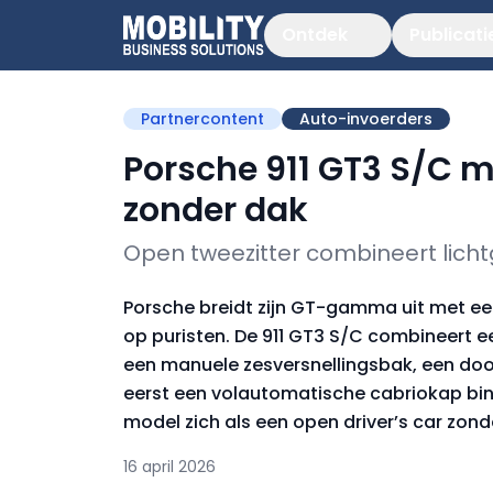
Ontdek
Publicati
Partnercontent
Auto-invoerders
Porsche 911 GT3 S/C mi
zonder dak
Open tweezitter combineert lich
Porsche breidt zijn GT-gamma uit met een
op puristen. De 911 GT3 S/C combineert
een manuele zesversnellingsbak, een doo
eerst een volautomatische cabriokap b
model zich als een open driver’s car zond
16 april 2026