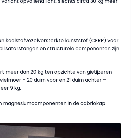
 variant opvallend licht, slechts circa 30 kg meer
an koolstofvezelversterkte kunststof (CFRP) voor
ilisatorstangen en structurele componenten zijn
meer dan 20 kg ten opzichte van gietijzeren
elmoer – 20 duim voor en 21 duim achter –
er 9 kg.
en magnesiumcomponenten in de cabriokap