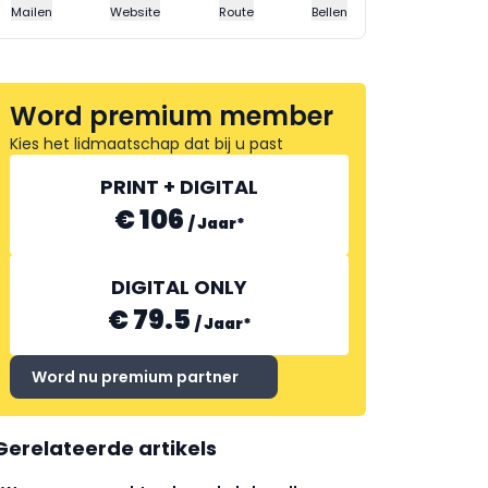
Mailen
Website
Route
Bellen
Word premium member
Kies het lidmaatschap dat bij u past
PRINT + DIGITAL
€ 106
/
Jaar
*
DIGITAL ONLY
€ 79.5
/
Jaar
*
Word nu premium partner
Gerelateerde artikels