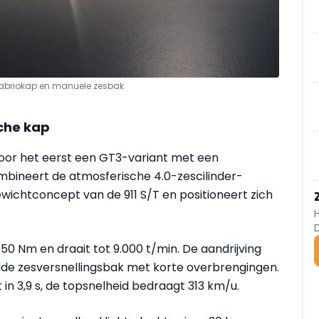
cabriokap en manuele zesbak
che kap
voor het eerst een GT3-variant met een
bineert de atmosferische 4.0-zescilinder-
wichtconcept van de 911 S/T en positioneert zich
0 Nm en draait tot 9.000 t/min. De aandrijving
lde zesversnellingsbak met korte overbrengingen.
in 3,9 s, de topsnelheid bedraagt 313 km/u.