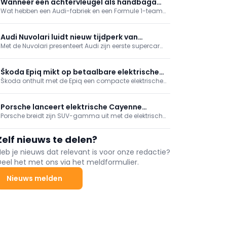
Wanneer een achtervleugel als handbagage
Wat hebben een Audi-fabriek en een Formule 1-team
reist
gemeen? Meer dan je zou denken. Audi toont hoe
logistieke expertise uit de autosport en serieproductie
elkaar versterkt in een steeds complexere wereld.
Audi Nuvolari luidt nieuw tijdperk van
Met de Nuvolari presenteert Audi zijn eerste supercar
supercars in
met een high-performance hybride aandrijflijn. Het
gelimiteerde model combineert Formule 1-
technologie, 1.001 pk en een topsnelheid van meer
Škoda Epiq mikt op betaalbare elektrische
dan 350 km/u met een volledig nieuwe
Škoda onthult met de Epiq een compacte elektrische
mobiliteit
designfilosofie.
SUV van ongeveer 25.000 euro, met meer dan 400 km
rijbereik en focus op praktische bruikbaarheid.
Porsche lanceert elektrische Cayenne
Porsche breidt zijn SUV-gamma uit met de elektrische
Coupé
Cayenne Coupé. De nieuwe variant combineert een
911-geïnspireerde daklijn met tot 850 kW (1.156 pk),
Zelf nieuws te delen?
verbeterde aerodynamica en een rijbereik tot 669 km.
Heb je nieuws dat relevant is voor onze redactie?
Deel het met ons via het meldformulier.
Nieuws melden