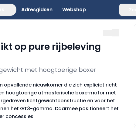
es
Adresgidsen
Webshop
Zo
kt op pure rijbeleving
tgewicht met hoogtoerige boxer
 opvallende nieuwkomer die zich expliciet richt
 een hoogtoerige atmosferische boxermotor met
rgedreven lichtgewichtconstructie en voor het
innen het GT3-gamma. Daarmee positioneert het
er concessies.