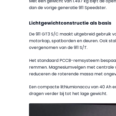
Met een gewicht van 1.497 kg blijft de open
dan de vorige generatie 911 Speedster.
Lichtgewichtconstructie als basis
De 911 GT3 S/C maakt uitgebreid gebruik v
motorkap, spatborden en deuren. Ook stab
overgenomen van de 911 S/T.
Het standaard PCCB-remsysteem bespaart 
remmen. Magnesiumvelgen met centrale wi
reduceren de roterende massa met ongeve
Een compacte lithiumionaccu van 40 Ah 
dragen verder bij tot het lage gewicht.