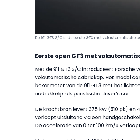
De 911 GT3 S/C is de eerste GT3 met volautomatische 
Eerste open GT3 met volautomatis
Met de 911 GT3 S/C introduceert Porsche 
volautomatische cabriokap. Het model com
boxermotor van de 911 GT3 met het lichtge
nadrukkelijk als puristische driver’s car.
De krachtbron levert 375 kW (510 pk) en 45
verloopt uitsluitend via een handgeschake
De acceleratie van 0 tot 100 km/u verloopt 