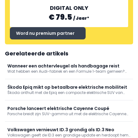
DIGITAL ONLY
€ 79.5
/
Jaar
*
Word nu premium partner
Gerelateerde artikels
Wanneer een achtervleugel als handbagage reist
Wat hebben een Audi-fabriek en een Formule 1-team gemeen?
Meer dan je zou denken. Audi toont hoe logistieke expertise uit de
autosport en serieproductie elkaar versterkt in een steeds
complexere wereld.
Škoda Epiq mikt op betaalbare elektrische mobiliteit
Škoda onthult met de Epiq een compacte elektrische SUV van
ongeveer 25.000 euro, met meer dan 400 km rijbereik en focus op
praktische bruikbaarheid.
Porsche lanceert elektrische Cayenne Coupé
Porsche breidt zijn SUV-gamma uit met de elektrische Cayenne
Coupé. De nieuwe variant combineert een 911-geïnspireerde
daklijn met tot 850 kW (1.156 pk), verbeterde aerodynamica en
een rijbereik tot 669 km.
Volkswagen vernieuwt ID.3 grondig als ID.3 Neo
Volkswagen geeft de ID.3 een grondige update en herdoopt hem