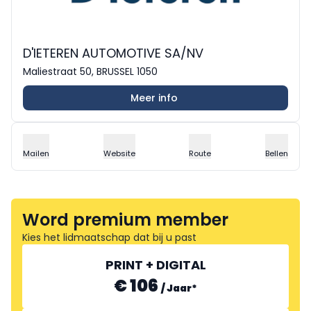
D'IETEREN AUTOMOTIVE SA/NV
Maliestraat 50, BRUSSEL 1050
Meer info
Mailen
Website
Route
Bellen
Word premium member
Kies het lidmaatschap dat bij u past
PRINT + DIGITAL
€ 106
/
Jaar
*