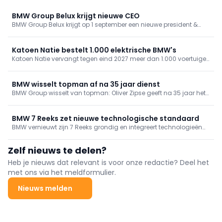
BMW Group Belux krijgt nieuwe CEO
BMW Group Belux krijgt op 1 september een nieuwe president &
CEO. Nathanaëlle Heinrich volgt Alexander Wehr op, die de leiding
neemt over BMW Group Centraal- en Zuidoost-Europa.
Katoen Natie bestelt 1.000 elektrische BMW's
Katoen Natie vervangt tegen eind 2027 meer dan 1.000 voertuigen
met verbrandingsmotor door elektrische BMW's en MINI's. Het
gaat om de grootste elektrische bedrijfswagenbestelling ooit in
België bij één constructeur.
BMW wisselt topman af na 35 jaar dienst
BMW Group wisselt van topman: Oliver Zipse geeft na 35 jaar het
roer door aan Milan Nedeljković.
BMW 7 Reeks zet nieuwe technologische standaard
BMW vernieuwt zijn 7 Reeks grondig en integreert technologieën
uit de Neue Klasse. De luxelimousine combineert digitalisering,
uitgebreide aandrijfkeuze en rijassistentie met een rijbereik tot
Zelf nieuws te delen?
meer dan 720 km voor de full-electric versie.
Heb je nieuws dat relevant is voor onze redactie? Deel het
met ons via het meldformulier.
Nieuws melden