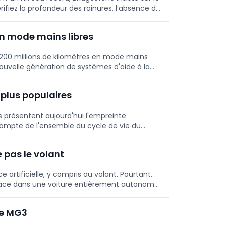
ifiez la profondeur des rainures, l’absence de
n mode mains libres
 200 millions de kilomètres en mode mains
ouvelle génération de systèmes d'aide à la
 vingt pays européens, dont la Belgique.
 plus populaires
s présentent aujourd'hui l'empreinte
 compte de l'ensemble du cycle de vie du
 pas le volant
ce artificielle, y compris au volant. Pourtant,
 place dans une voiture entièrement autonome.
art persistant entre usage et confiance.
de MG3