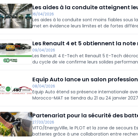
Les aides à la conduite atteignent l
16/04/2026
Les aides à la conduite sont moins fiables sous la 
met en évidence leurs limites et de fortes diffé
Les Renault 4 et 5 obtiennent la no
09/04/2026
Les Renault 4 E-Tech et Renault 5 E-Tech décroc
du cycle de vie confirme leurs solides performa
énergétique.
Equip Auto lance un salon professio
08/04/2026
Equip Auto étend sa présence internationale av
Morocco-MAT se tiendra du 21 au 24 janvier 2027
acteurs de l’automobile en Afrique.
Partenariat pour la sécurité des batt
27/03/2026
VITO/EnergyVille, le PLOT et la zone de secours E
batteries grâce à une collaboration entre recher