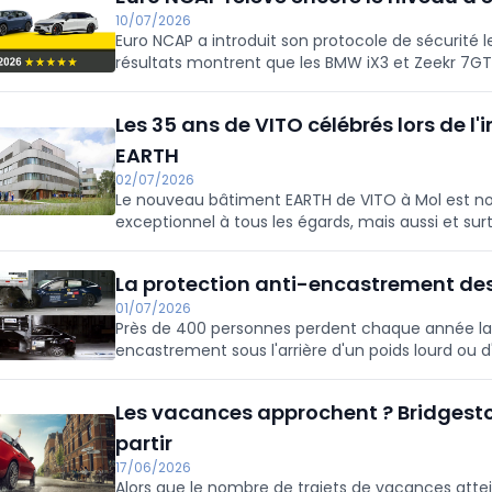
10/07/2026
Euro NCAP a introduit son protocole de sécurité l
résultats montrent que les BMW iX3 et Zeekr 7GT
décrocher cinq étoiles selon ces nouveaux critère
Les 35 ans de VITO célébrés lors de l'
EARTH
02/07/2026
Le nouveau bâtiment EARTH de VITO à Mol est no
exceptionnel à tous les égards, mais aussi et sur
moderne. Il allie flexibilité technologique et durab
La protection anti-encastrement des
01/07/2026
Près de 400 personnes perdent chaque année la 
encastrement sous l'arrière d'un poids lourd ou 
dispositifs anti-encastrement actuels sont insuf
être renforcée.
Les vacances approchent ? Bridgeston
partir
17/06/2026
Alors que le nombre de trajets de vacances attein