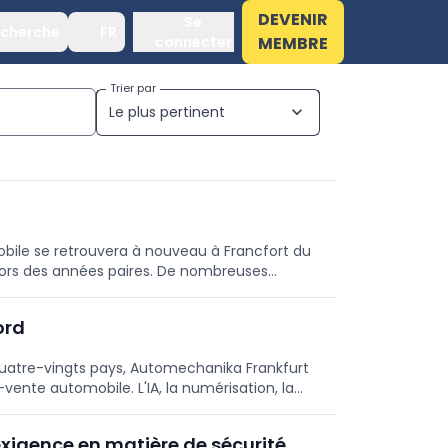
DEVENIR
Se
cherche
FR
connecter
MEMBRE
Trier par
Le plus pertinent
expand_more
bile se retrouvera à nouveau à Francfort du
 lors des années paires. De nombreuses
 d’ores et déjà confirmé leur participation.
ord
quatre-vingts pays, Automechanika Frankfurt
vente automobile. L'IA, la numérisation, la
 de l'édition 2026.
exigence en matière de sécurité