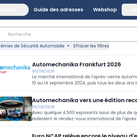
cations
Guide des adresses
Webshop
Re
tèmes de Sécurité Automobile
×
Effacer les filtres
Automechanika Frankfurt 2026
06/08/2026
Le marché international de l’après-vente automo
10 au 14 septembre 2024, puis tous les deux ans
entreprises de premier plan issues de 80 pays ont
Automechanika vers une édition rec
06/08/2026
Avec quelque 4.500 exposants issus de plus de 
redevient le rendez-vous international de l'après-
formation et le remanufacturing seront au centre
Euro NCAP relève encore le niveau d'