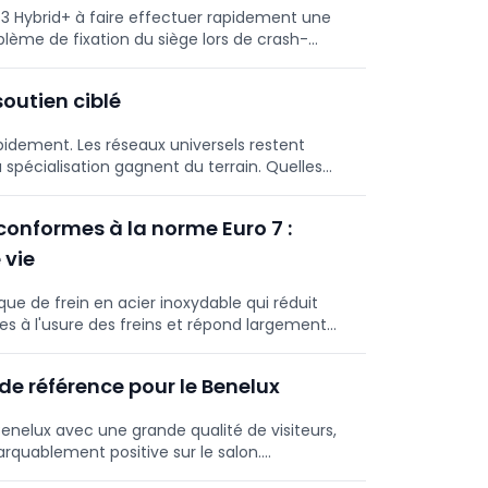
G3 Hybrid+ à faire effectuer rapidement une
blème de fixation du siège lors de crash-
outien ciblé
idement. Les réseaux universels restent
la spécialisation gagnent du terrain. Quelles
éveloppent?
conformes à la norme Euro 7 :
 vie
ue de frein en acier inoxydable qui réduit
s à l'usure des freins et répond largement
normes, qui s'appliquent aux véhicules
us les véhicules particuliers et utilitaires
e référence pour le Benelux
027, limitent pour la première fois en Europe
romètres provenant des freins et des pneus.
enelux avec une grande qualité de visiteurs,
quablement positive sur le salon.