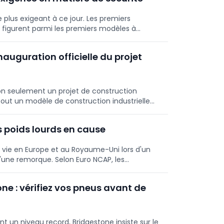
e plus exigeant à ce jour. Les premiers
 figurent parmi les premiers modèles à
s d'évaluation plus stricts.
inauguration officielle du projet
n seulement un projet de construction
tout un modèle de construction industrielle
ilité extrême.
 poids lourds en cause
vie en Europe et au Royaume-Uni lors d'un
d'une remorque. Selon Euro NCAP, les
fisants et la réglementation européenne doit
e : vérifiez vos pneus avant de
t un niveau record, Bridgestone insiste sur le