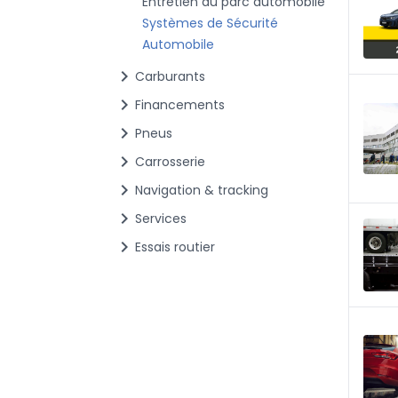
Entretien du parc automobile
Systèmes de Sécurité
Automobile
chevron_right
Carburants
chevron_right
Financements
chevron_right
Pneus
chevron_right
Carrosserie
chevron_right
Navigation & tracking
chevron_right
Services
chevron_right
Essais routier