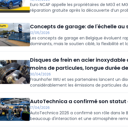
Euro NCAP appelle les propriétaires de MG3 et M
réparation gratuite après la découverte d’un pro
tests.
Concepts de garage: de l'échelle au s
mium
12/05/2026
Les concepts de garage en Belgique évoluent rap
dominants, mais le soutien ciblé, la flexibilité et 
sont les tendances qui se dessinent et qui se d
Disques de frein en acier inoxydable 
moins de particules, longue durée de
30/04/2026
Fraunhofer IWU et ses partenaires lancent un disq
considérablement les émissions de particules due
aux nouvelles exigences de la norme Euro 7. Ces 
nouvellement homologués d'ici à la fin 2026 et à to
AutoTechnica a confirmé son statut d
légers nouvellement immatriculés d'ici à la fin 2
les émissions de particules inférieures à 10 mic
17/04/2026
AutoTechnica 2026 a confirmé son rôle dans le B
beaucoup d'interaction et une atmosphère remar
Rétrospective.