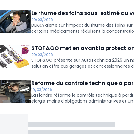
Le rhume des foins sous-estimé au v
20/03/2026
DEKRA alerte sur l’impact du rhume des foins sur
certains médicaments réduisent la concentration
la route.
STOP&GO met en avant la protection
20/03/2026
STOP&GO présente sur AutoTechnica 2026 un no
solution offre aux garages et concessionnaires d
préventive intégrée aux entretiens et changeme
Réforme du contrôle technique à par
19/03/2026
La Flandre réforme le contrôle technique à parti
élargis, moins d’obligations administratives et un