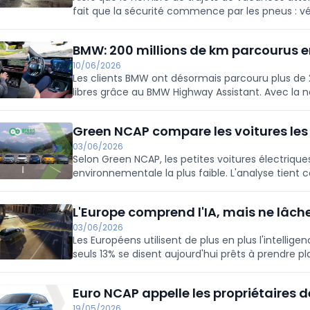
fait que la sécurité commence par les pneus : vér
dommages et la pression correcte.
BMW: 200 millions de km parcourus e
10/06/2026
Les clients BMW ont désormais parcouru plus de
libres grâce au BMW Highway Assistant. Avec la n
conduite, la fonction sera déployée dans plus de
Green NCAP compare les voitures les
03/06/2026
Selon Green NCAP, les petites voitures électrique
environnementale la plus faible. L'analyse tient
véhicule, de la production au recyclage.
L'Europe comprend l'IA, mais ne lâche
03/06/2026
Les Européens utilisent de plus en plus l'intelligen
seuls 13% se disent aujourd'hui prêts à prendre
Une nouvelle étude de XPENG met en lumière l'éc
Euro NCAP appelle les propriétaires 
19/05/2026