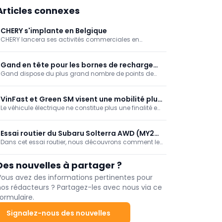
Articles connexes
CHERY s'implante en Belgique
CHERY lancera ses activités commerciales en
Belgique et au Luxembourg d'ici la fin de 2026. Le
constructeur chinois déploie un réseau local de
concessionnaires et introduira les SUV hybrides et
Gand en tête pour les bornes de recharge
hybrides rechargeables de la famille TIGGO.
Gand dispose du plus grand nombre de points de
publiques
recharge publics par 1.000 habitants et prend la tête
du classement flamand. Bruxelles et Anvers restent
nettement en retrait. Une analyse de ParkBee met en
VinFast et Green SM visent une mobilité plus
évidence les écarts régionaux.
Le véhicule électrique ne constitue plus une finalité en
intégrée
soi. VinFast et Green SM défendent une approche
intégrée où véhicules, infrastructures de recharge et
services de mobilité forment un système de transport
Essai routier du Subaru Solterra AWD (MY26)
plus efficace.
Dans cet essai routier, nous découvrons comment le
(73,1 kWh – 252 kW/343 ch)
Subaru Solterra restylé a su pallier ses principaux
points faibles. Une puissance accrue, une autonomie
Des nouvelles à partager ?
plus importante, une recharge plus rapide et des
performances tout-terrain impressionnantes en font
Vous avez des informations pertinentes pour
un crossover électrique bien plus abouti.
nos rédacteurs ? Partagez-les avec nous via ce
ormulaire.
Signalez-nous des nouvelles