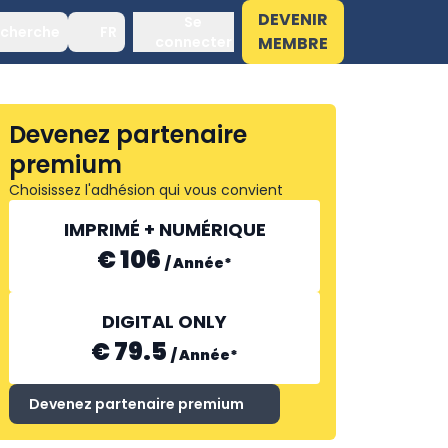
DEVENIR
Se
cherche
FR
connecter
MEMBRE
Devenez partenaire
premium
Choisissez l'adhésion qui vous convient
IMPRIMÉ + NUMÉRIQUE
€ 106
/
Année
*
DIGITAL ONLY
€ 79.5
/
Année
*
Devenez partenaire premium