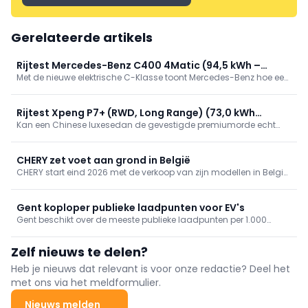
Gerelateerde artikels
Rijtest Mercedes-Benz C400 4Matic (94,5 kWh –
Met de nieuwe elektrische C-Klasse toont Mercedes-Benz hoe een
360 kW/489 pk)
specifiek EV-platform het verschil maakt. We reden de krachtige
C400 4Matic en ontdekten een bijzonder geslaagde mix van
prestaties, efficiëntie, comfort en technologie.
Rijtest Xpeng P7+ (RWD, Long Range) (73,0 kWh
Kan een Chinese luxesedan de gevestigde premiumorde echt
-230 kW/313 pk)
uitdagen? In onze rijtest ontdekt u waarom de XPeng P7+ indruk
maakt met zijn ruimte, comfort, technologie, laadsnelheid én
opvallend scherpe prijs-kwaliteitverhouding.
CHERY zet voet aan grond in België
CHERY start eind 2026 met de verkoop van zijn modellen in België
en Luxemburg. De Chinese constructeur bouwt een lokaal
dealernetwerk uit en lanceert de hybride en plug-inhybride SUV's
uit de TIGGO-familie.
Gent koploper publieke laadpunten voor EV's
Gent beschikt over de meeste publieke laadpunten per 1.000
inwoners en voert daarmee de Vlaamse ranglijst aan. Brussel en
Antwerpen blijven opvallend achter. Een analyse van ParkBee
Zelf nieuws te delen?
brengt de regionale verschillen in kaart.
Heb je nieuws dat relevant is voor onze redactie? Deel het
met ons via het meldformulier.
Nieuws melden