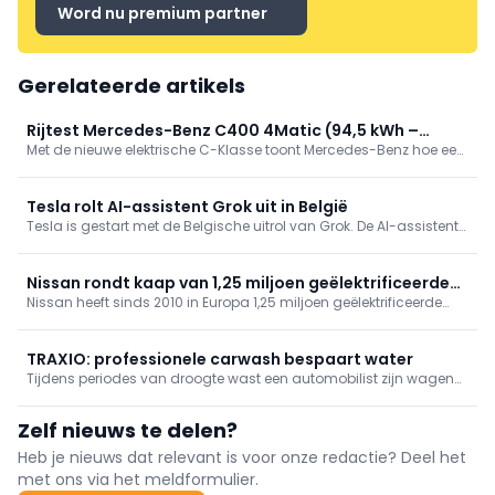
Word nu premium partner
Gerelateerde artikels
Rijtest Mercedes-Benz C400 4Matic (94,5 kWh –
Met de nieuwe elektrische C-Klasse toont Mercedes-Benz hoe een
360 kW/489 pk)
specifiek EV-platform het verschil maakt. We reden de krachtige
C400 4Matic en ontdekten een bijzonder geslaagde mix van
prestaties, efficiëntie, comfort en technologie.
Tesla rolt AI-assistent Grok uit in België
Tesla is gestart met de Belgische uitrol van Grok. De AI-assistent
kan onder meer navigatie, media en klimaatregeling bedienen en
informatie uit de gebruikershandleiding raadplegen.
Nissan rondt kaap van 1,25 miljoen geëlektrificeerde
Nissan heeft sinds 2010 in Europa 1,25 miljoen geëlektrificeerde
wagens
voertuigen verkocht, waaronder bijna 350.000 volledig elektrische
exemplaren. Met nieuwe EV's in het A-segment en de JUKE breidt
het merk zijn aanbod verder uit.
TRAXIO: professionele carwash bespaart water
Tijdens periodes van droogte wast een automobilist zijn wagen
volgens TRAXIO beter in een professionele carwash dan thuis.
Wasstraten recycleren tot 95% van het water en filteren bovendien
Zelf nieuws te delen?
het verontreinigde afvalwater.
Heb je nieuws dat relevant is voor onze redactie? Deel het
met ons via het meldformulier.