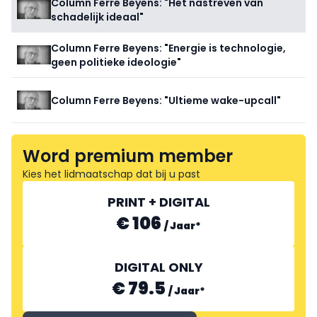
Column Ferre Beyens: "Het nastreven van
schadelijk ideaal"
Column Ferre Beyens: "Energie is technologie,
geen politieke ideologie"
Column Ferre Beyens: "Ultieme wake-upcall"
Word premium member
Kies het lidmaatschap dat bij u past
PRINT + DIGITAL
€ 106
/
Jaar
*
DIGITAL ONLY
€ 79.5
/
Jaar
*