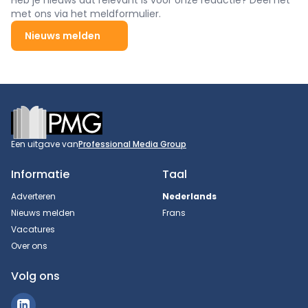
Heb je nieuws dat relevant is voor onze redactie? Deel het
met ons via het meldformulier.
Nieuws melden
Footer
Een uitgave van
Professional Media Group
Informatie
Taal
Adverteren
Nederlands
Nieuws melden
Frans
Vacatures
Over ons
Volg ons