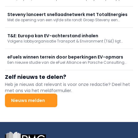
met voertuigen die uitsluitend op 100% hernieuwbare benzine
rijden. De partners willen aantonen dat bestaande voertuigen
vandaag al kunnen bijdragen aan een lagere CO2-uitstoot.
Steveny lanceert snellaadnetwerk met TotalEnergies
Met de opening van een vijfde site rondt Groep Steveny een
netwerk van snellaadstations af. De samenwerking met
TotalEnergies is een primeur voor een concessiehouder in België.
T&E: Europa kan EV-achterstand inhalen
Volgens lobbyorganisatie Transport & Environment (T&E) ligt
Europa drie jaar achter op China in elektrische voertuigen, maar
kan het die kloof dichten tegen 2030 indien het huidige beleid
behouden blijft.
eFuels winnen terrein door beperkingen EV-opmars
Een nieuwe studie van de eFuel Alliance en Porsche Consulting
stelt dat eFuels een sleutelrol zullen spelen in de energietransitie.
Beperkingen bij elektrische mobiliteit versnellen volgens de
Zelf nieuws te delen?
analyse de nood aan alternatieven.
Heb je nieuws dat relevant is voor onze redactie? Deel het
met ons via het meldformulier.
Nieuws melden
Footer