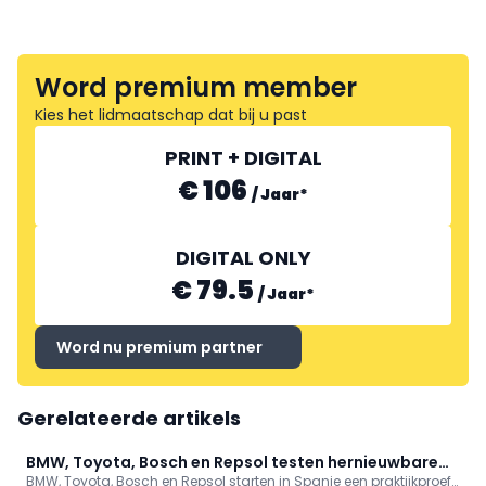
Word premium member
Kies het lidmaatschap dat bij u past
PRINT + DIGITAL
€ 106
/
Jaar
*
DIGITAL ONLY
€ 79.5
/
Jaar
*
Word nu premium partner
Gerelateerde artikels
BMW, Toyota, Bosch en Repsol testen hernieuwbare
BMW, Toyota, Bosch en Repsol starten in Spanje een praktijkproef
benzine