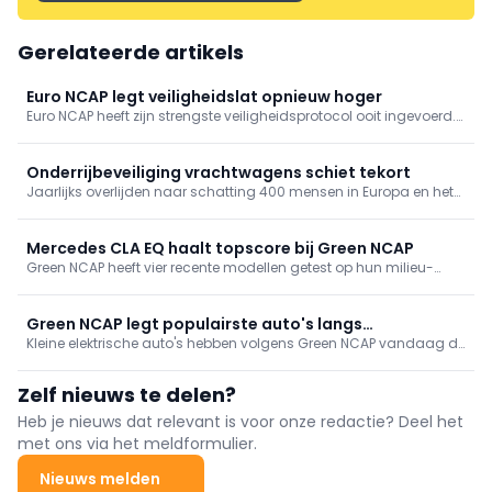
Gerelateerde artikels
Euro NCAP legt veiligheidslat opnieuw hoger
Euro NCAP heeft zijn strengste veiligheidsprotocol ooit ingevoerd.
De eerste resultaten tonen dat de BMW iX3 en Zeekr 7GT als een
van de eerste modellen de maximale vijf sterren behalen onder
de aanzienlijk strengere testcriteria.
Onderrijbeveiliging vrachtwagens schiet tekort
Jaarlijks overlijden naar schatting 400 mensen in Europa en het
Verenigd Koninkrijk bij onderrijongevallen met vrachtwagens en
opleggers. Volgens Euro NCAP schiet de huidige achterste
onderrijbeveiliging tekort en is een strengere Europese norm
Mercedes CLA EQ haalt topscore bij Green NCAP
dringend nodig.
Green NCAP heeft vier recente modellen getest op hun milieu-
impact. De Mercedes-Benz CLA EQ 250+ behaalde vijf sterren en
een totaalscore van 91%, terwijl de Toyota C-HR Hybrid
drieënhalve ster kreeg.
Green NCAP legt populairste auto's langs
Kleine elektrische auto's hebben volgens Green NCAP vandaag de
duurzaamheidslat
laagste milieu-impact. De analyse houdt rekening met de
volledige levenscyclus van een voertuig, van productie en
Zelf nieuws te delen?
energievoorziening tot recyclage.
Heb je nieuws dat relevant is voor onze redactie? Deel het
met ons via het meldformulier.
Nieuws melden