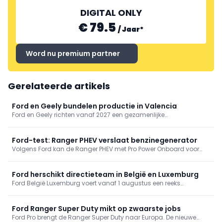
DIGITAL ONLY
€ 79.5
/
Jaar
*
Word nu premium partner
Gerelateerde artikels
Ford en Geely bundelen productie in Valencia
Ford en Geely richten vanaf 2027 een gezamenlijke
productieonderneming op in Valencia. De fabriek bouwt vanaf
2028 nieuwe multi-energievoertuigen van beide merken en moet
de Europese competitiviteit verder versterken.
Ford-test: Ranger PHEV verslaat benzinegenerator
Volgens Ford kan de Ranger PHEV met Pro Power Onboard voor
veel toepassingen een traditionele benzinegenerator vervangen.
Praktijktests tonen volgens de constructeur voordelen op het vlak
van uitstoot, brandstofverbruik en gebruiksgemak.
Ford herschikt directieteam in België en Luxemburg
Ford België Luxemburg voert vanaf 1 augustus een reeks
managementwissels door. De reorganisatie volgt op het
pensioen van Patrick Van Der Aa, een sleutelfiguur binnen de
bedrijfsvoertuigenactiviteiten van het merk.
Ford Ranger Super Duty mikt op zwaarste jobs
Ford Pro brengt de Ranger Super Duty naar Europa. De nieuwe