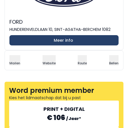
FORD
HUNDERENVELDLAAN 10, SINT-AGATHA-BERCHEM 1082
Meer info
Mailen
Website
Route
Bellen
Word premium member
Kies het lidmaatschap dat bij u past
PRINT + DIGITAL
€ 106
/
Jaar
*