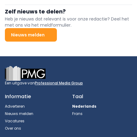
heavy-duty pick-up mikt op veeleisende toepassingen met
4,5 ton trekvermogen, bijna 2 ton laadvermogen en extreme
Zelf nieuws te delen?
offroadcapaciteiten.
Heb je nieuws dat relevant is voor onze redactie? Deel het
met ons via het meldformulier.
Nieuws melden
Footer
Een uitgave van
Professional Media Group
Informatie
Taal
Adverteren
Nederlands
Nieuws melden
Frans
Vacatures
Over ons