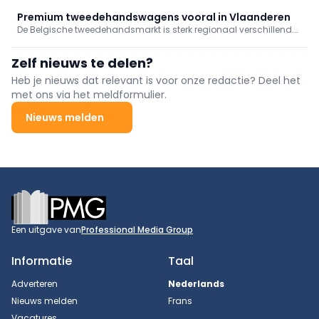
terrein, ondersteund door dalende prijzen en een ruimer aanbod
op de Belgische tweedehandsmarkt.
Premium tweedehandswagens vooral in Vlaanderen
De Belgische tweedehandsmarkt is sterk regionaal verschillend.
Vlaanderen heeft een groter en jonger premiumaanbod, wat zich
vertaalt in hogere prijzen, terwijl Brussel en verschillende Waalse
Zelf nieuws te delen?
provincies oudere wagens tellen.
Heb je nieuws dat relevant is voor onze redactie? Deel het
met ons via het meldformulier.
Nieuws melden
Footer
Een uitgave van
Professional Media Group
Informatie
Taal
Adverteren
Nederlands
Nieuws melden
Frans
Vacatures