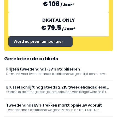
€ 106
/
Jaar
*
DIGITAL ONLY
€ 79.5
/
Jaar
*
Word nu premium partner
Gerelateerde artikels
Prijzen tweedehands-EV's stabiliseren
De markt voor tweedehands elektrische wagens lijkt een nieuw
evenwicht te bereiken. Volgens AutoScout24 stijgt de vraag,
krimpt het aanbod en stoppen de prijzen na jaren van dalingen
met zakken.
Brussel schrijft nog steeds 2.215 tweedehandsdiesels
Ondanks de strengste lage-emissiezone van België werden dit
in
jaar in Brussel nog 2.215 tweedehandsdiesels ingeschreven.
Volgens AutoScout24 blijft diesel terrein verliezen, maar speelt de
lagere prijs nog altijd een belangrijke rol.
Tweedehands EV’s trekken markt opnieuw vooruit
Tweedehands elektrische wagens zitten in de lift: +48,9% in
maart. Ondanks een lichte marktdaling wint elektrificatie snel