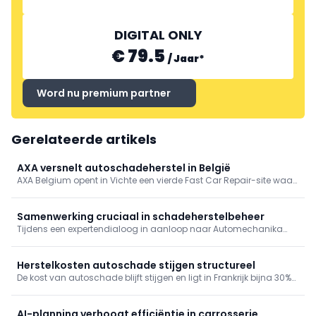
DIGITAL ONLY
€ 79.5
/
Jaar
*
Word nu premium partner
Gerelateerde artikels
AXA versnelt autoschadeherstel in België
AXA Belgium opent in Vichte een vierde Fast Car Repair-site waar
autoschade in gemiddeld vijf dagen wordt hersteld.
Samenwerking cruciaal in schadeherstelbeheer
Tijdens een expertendialoog in aanloop naar Automechanika
Frankfurt werd duidelijk dat nauwere samenwerking tussen
constructeurs, verzekeraars en herstellers essentieel is om
stijgende schadeherstelkosten onder controle te houden.
Herstelkosten autoschade stijgen structureel
De kost van autoschade blijft stijgen en ligt in Frankrijk bijna 30%
hoger dan in 2021. Elektrificatie en complexere voertuigen zetten
de autoschadeherstelmarkt structureel onder druk.
AI-planning verhoogt efficiëntie in carrosserie