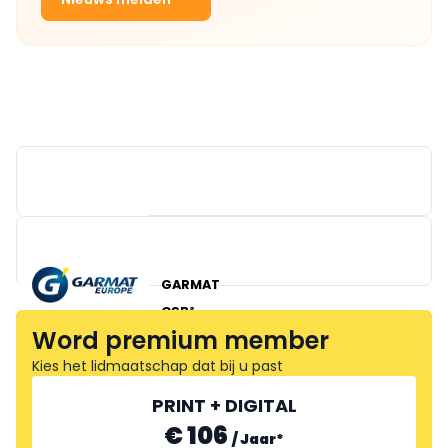
GARMAT
CSB²
Word premium member
Kies het lidmaatschap dat bij u past
PRINT + DIGITAL
€ 106
/
Jaar
*