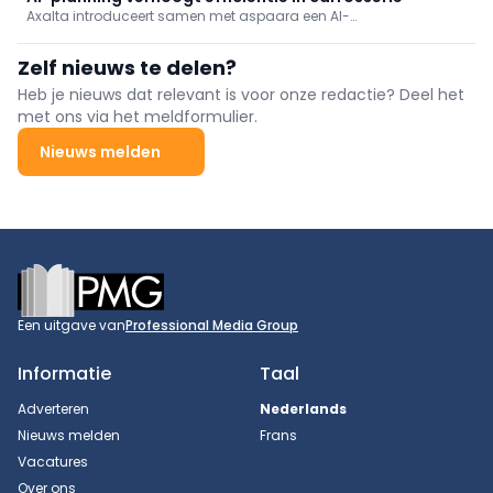
Axalta introduceert samen met aspaara een AI-
planningsoplossing voor carrosseriebedrijven. De tool
optimaliseert workflows, vermindert planningslast en verhoogt de
Zelf nieuws te delen?
doorvoer zonder extra personeel.
Heb je nieuws dat relevant is voor onze redactie? Deel het
met ons via het meldformulier.
Nieuws melden
Footer
Een uitgave van
Professional Media Group
Informatie
Taal
Adverteren
Nederlands
Nieuws melden
Frans
Vacatures
Over ons