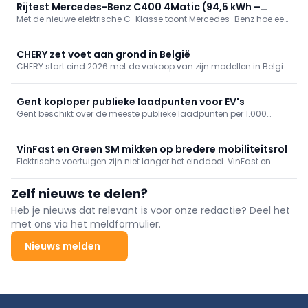
Rijtest Mercedes-Benz C400 4Matic (94,5 kWh –
Met de nieuwe elektrische C-Klasse toont Mercedes-Benz hoe een
360 kW/489 pk)
specifiek EV-platform het verschil maakt. We reden de krachtige
C400 4Matic en ontdekten een bijzonder geslaagde mix van
prestaties, efficiëntie, comfort en technologie.
CHERY zet voet aan grond in België
CHERY start eind 2026 met de verkoop van zijn modellen in België
en Luxemburg. De Chinese constructeur bouwt een lokaal
dealernetwerk uit en lanceert de hybride en plug-inhybride SUV's
uit de TIGGO-familie.
Gent koploper publieke laadpunten voor EV's
Gent beschikt over de meeste publieke laadpunten per 1.000
inwoners en voert daarmee de Vlaamse ranglijst aan. Brussel en
Antwerpen blijven opvallend achter. Een analyse van ParkBee
brengt de regionale verschillen in kaart.
VinFast en Green SM mikken op bredere mobiliteitsrol
Elektrische voertuigen zijn niet langer het einddoel. VinFast en
Green SM pleiten voor een geïntegreerde mobiliteitsaanpak
waarin voertuigen, laadinfrastructuur en mobiliteitsdiensten
Zelf nieuws te delen?
samen een efficiënter vervoerssysteem vormen.
Heb je nieuws dat relevant is voor onze redactie? Deel het
met ons via het meldformulier.
Nieuws melden