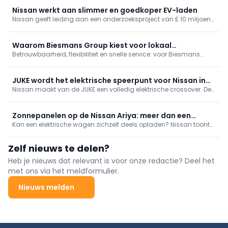
Nissan werkt aan slimmer en goedkoper EV-laden
Nissan geeft leiding aan een onderzoeksproject van £ 10 miljoen
(circa € 11,8 miljoen) dat EV's efficiënter, goedkoper en duurzamer
moet maken. Project SUITE combineert zonne-energie, slimme
laadtechnologie en Vehicle-to-Grid-oplossingen.
Waarom Biesmans Group kiest voor lokaal
Betrouwbaarheid, flexibiliteit en snelle service: voor Biesmans
fleetbeheer
Group zijn het cruciale factoren in het beheer van een groeiende
LCV-vloot. Daarom kiest de groep resoluut voor lokale
partnerships.
JUKE wordt het elektrische speerpunt voor Nissan in
Nissan maakt van de JUKE een volledig elektrische crossover. De
Europa
derde generatie moet de positie van het merk in Europa versterken
en wordt vanaf 2027 lokaal geproduceerd.
Zonnepanelen op de Nissan Ariya: meer dan een
Kan een elektrische wagen zichzelf deels opladen? Nissan toont
gimmick
met een Ariya-concept hoe geïntegreerde zonnepanelen het
rijbereik verlengen en de afhankelijkheid van laadinfrastructuur
Zelf nieuws te delen?
verminderen. Een praktijkgerichte blik op zonne-energie als
aanvullende EV-oplossing.
Heb je nieuws dat relevant is voor onze redactie? Deel het
met ons via het meldformulier.
Nieuws melden