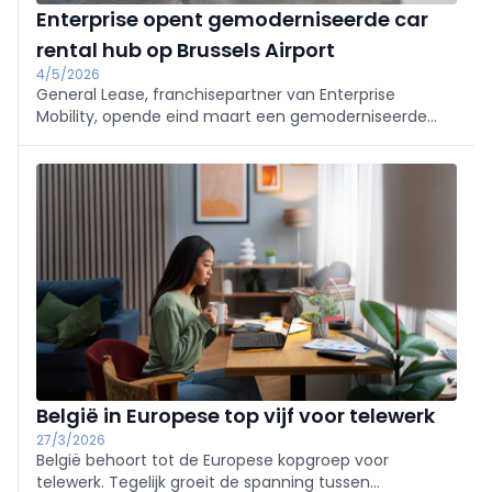
Enterprise opent gemoderniseerde car
rental hub op Brussels Airport
4/5/2026
General Lease, franchisepartner van Enterprise
Mobility, opende eind maart een gemoderniseerde
hub met Enterprise Rent-A-Car, National en Alamo in
het nieuwe autoverhuurcentrum van Brussels Airport.
België in Europese top vijf voor telewerk
27/3/2026
België behoort tot de Europese kopgroep voor
telewerk. Tegelijk groeit de spanning tussen