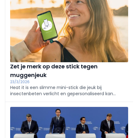
Zet je merk op deze stick tegen
muggenjeuk
23/3/2026
Heat it is een slimme mini-stick die jeuk bij
insectenbeten verlicht en gepersonaliseerd kan
worden met een bedrijfslogo. De stick is handig aan
een sleutelbos te dragen en biedt direct verlichting na
een beet. Door heat it in de oplaadpoort van een
smartphone te steken en de app te openen, wordt
het contactoppervlak kort verwarmd tot 51 °C. Deze
lokale hyperthermie vermindert de jeukprikkel en zorgt
voor verlichting binnen 4 tot 9 seconden, zonder