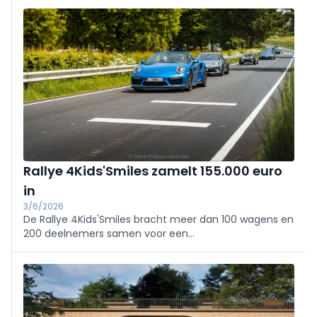
groep resoluut voor lokale partnerships.
Rallye 4Kids'Smiles zamelt 155.000 euro
in
3/6/2026
De Rallye 4Kids'Smiles bracht meer dan 100 wagens en
200 deelnemers samen voor een
liefdadigheidsevenement tussen België, Luxemburg en
Duitsland. De editie 2026 leverde 155.000 euro op voor
diverse goede doelen.