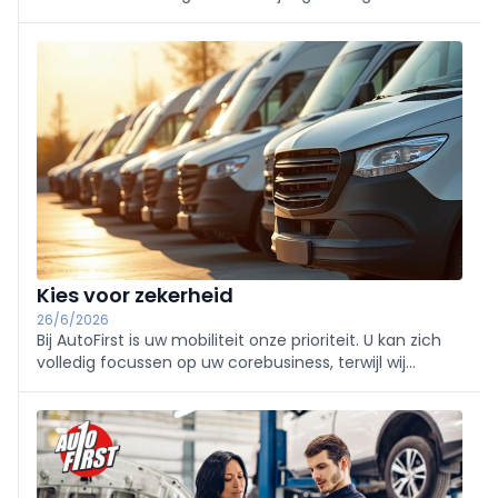
opleidingen. Met geavanceerde apparatuur en
ondersteuning via het support team (diagnose op
afstand) lossen wij problemen snel en efficiënt op,
ongeacht het type voertuig.
Kies voor zekerheid
26/6/2026
Bij AutoFirst is uw mobiliteit onze prioriteit. U kan zich
volledig focussen op uw corebusiness, terwijl wij
zorgen dat u altijd onderweg blijft.