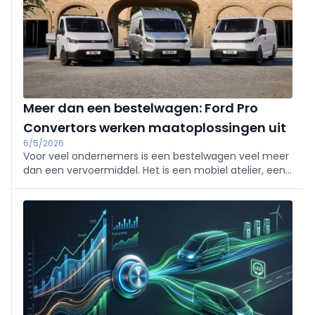
Meer dan een bestelwagen: Ford Pro
Convertors werken maatoplossingen uit
6/5/2026
Voor veel ondernemers is een bestelwagen veel meer
dan een vervoermiddel. Het is een mobiel atelier, een
werkplaats, een visitekaartje en vaak zelfs het
belangrijkste werkinstrument van de professional. Ford
Pro speelt daarop in door de kmo-markt te benaderen
vanuit een ecosysteem waar dealers en
ombouwbedrijven naadloos samenwerken.