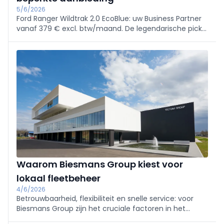
5/6/2026
Ford Ranger Wildtrak 2.0 EcoBlue: uw Business Partner
vanaf 379 € excl. btw/maand. De legendarische pick-
up die de reputatie van Ford Pro in België heeft
gevestigd – beperkte stock, exclusieve aanbieding tot
30 juni.
Waarom Biesmans Group kiest voor
lokaal fleetbeheer
4/6/2026
Betrouwbaarheid, flexibiliteit en snelle service: voor
Biesmans Group zijn het cruciale factoren in het
beheer van een groeiende LCV-vloot. Daarom kiest de