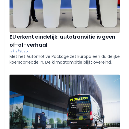
crèmes of medicatie. De effectiviteit van heat it
wordt bevestigd door positieve resultaten bij de
gerenommeerde Duitse consumentenbond, Stiftung
Warentest, in 2025.
EU erkent eindelijk: autotransitie is geen
of-of-verhaal
17/12/2025
Met het Automotive Package zet Europa een duidelijke
koerscorrectie in. De klimaatambitie blijft overeind,
maar de weg ernaartoe wordt realistischer.
Elektrificatie blijft cruciaal, maar krijgt voortaan
gezelschap van andere oplossingen, waaronder e-
fuels en biobrandstoffen.