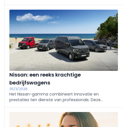
werkgevers die meer aanwezigheid vragen en
werknemers die net vaker thuis willen werken.
Nissan: een reeks krachtige
bedrijfswagens
25/3/2026
Het Nissan-gamma combineert innovatie en
prestaties ten dienste van professionals. Deze
robuuste en veelzijdige bedrijfswagens optimaliseren
uw productiviteit, van stadslogistiek tot
wagenparkbeheer, met duurzame oplossingen voor
de mobiele economie.