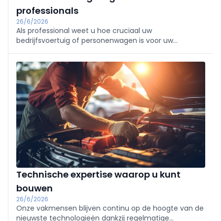
professionals
26/6/2026
Als professional weet u hoe cruciaal uw
bedrijfsvoertuig of personenwagen is voor uw
dagelijkse activiteiten. Bij AutoFirst begrijpen we dat als
geen ander. Dankzij een netwerk van meer dan 110
onafhankelijke garages in België biedt AutoFirst een
betrouwbare en efficiënte service voor het
merkonafhankelijk onderhoud van uw voertuig of
wagenpark. U geniet van onderdelen van
constructeurskwaliteit, 2 jaar garantie en perfect
beheersbare tarieven.
Technische expertise waarop u kunt
bouwen
26/6/2026
Onze vakmensen blijven continu op de hoogte van de
nieuwste technologieën dankzij regelmatige