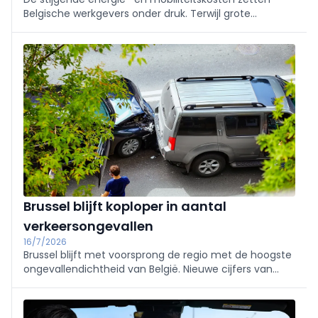
Belgische werkgevers onder druk. Terwijl grote
ondernemingen werknemers vaker tegemoetkomen,
blijven kmo's terughoudend door de oplopende kosten
en de complexe regelgeving.
Brussel blijft koploper in aantal
verkeersongevallen
16/7/2026
Brussel blijft met voorsprong de regio met de hoogste
ongevallendichtheid van België. Nieuwe cijfers van
Statbel tonen grote regionale verschillen in het aantal
verkeersongevallen en slachtoffers per 100 kilometer
weg.