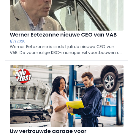
Werner Eetezonne nieuwe CEO van VAB
1/7/2026
Werner Eetezonne is sinds 1 juli de nieuwe CEO van
VAB. De voormalige KBC-manager wil voortbouwen op
de koers van zijn voorganger Geert Markey, met
bijzondere aandacht voor digitalisering, AI en de
groeiende rol van tweedehands-EV's.
Uw vertrouwde garage voor