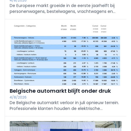
4/8/2026
De Europese markt groeide in de eerste jaarhelft bij
personenwagens, bestelwagens, vrachtwagens en
bussen. Elektrificatie wint verder terrein, maar diesel
blijft bij zware bedrijfsvoertuigen nog altijd dominant.
Belgische automarkt blijft onder druk
4/8/2026
De Belgische automarkt verloor in juli opnieuw terrein.
Professionele klanten houden de elektrische
aandrijving bovenaan, terwijl BMW zijn leiderspositie
verstevigt en Chinese merken zoals BYD, Leapmotor
en Jaecoo hun opmars verderzetten.