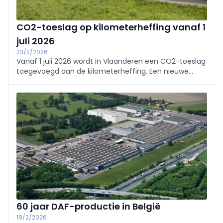
CO2-toeslag op kilometerheffing vanaf 1
juli 2026
23/2/2026
Vanaf 1 juli 2026 wordt in Vlaanderen een CO2-toeslag
toegevoegd aan de kilometerheffing. Een nieuwe
CO2-emissieklasse wordt bepalend voor het tarief.
Wat verandert er concreet voor transporteurs en
vlootbeheerders?
60 jaar DAF-productie in België
19/2/2026