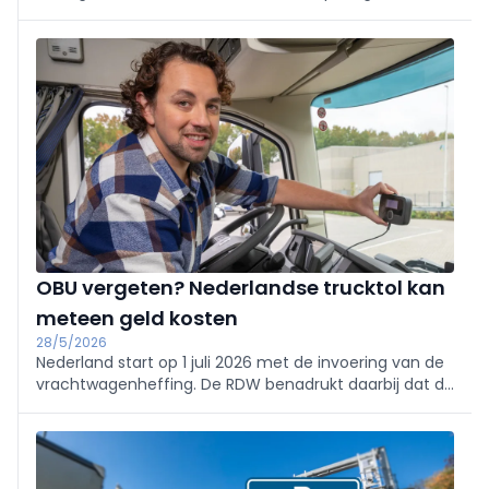
ROI, infrastructuur en service nu het elektrische
vrachtvervoer in opmars is.
OBU vergeten? Nederlandse trucktol kan
meteen geld kosten
28/5/2026
Nederland start op 1 juli 2026 met de invoering van de
vrachtwagenheffing. De RDW benadrukt daarbij dat de
on-board unit of OBU altijd ingeschakeld moet zijn
tijdens het rijden, ook op wegen waar geen heffing
geldt.