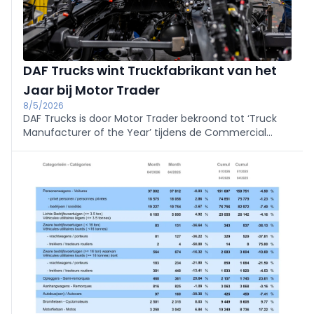
DAF Trucks wint Truckfabrikant van het
Jaar bij Motor Trader
8/5/2026
DAF Trucks is door Motor Trader bekroond tot ‘Truck
Manufacturer of the Year’ tijdens de Commercial
Industry Awards in Birmingham. De jury prijst het sterke
dealernetwerk, klantondersteuning en innovatie, plus
de evenwichtige diesel- én elektrische range richting
zero-emissie.