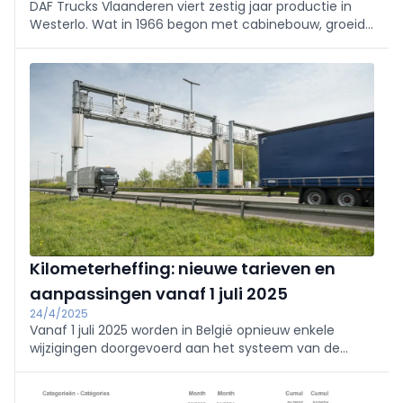
DAF Trucks Vlaanderen viert zestig jaar productie in
Westerlo. Wat in 1966 begon met cabinebouw, groeide
uit tot een ultramoderne site voor cabines en assen,
goed voor € 650 miljoen investeringen in tien jaar en
bekroond als ‘Factory of the Future’.
Kilometerheffing: nieuwe tarieven en
aanpassingen vanaf 1 juli 2025
24/4/2025
Vanaf 1 juli 2025 worden in België opnieuw enkele
wijzigingen doorgevoerd aan het systeem van de
kilometerheffing voor vrachtvervoer. De aanpassingen
hebben zowel betrekking op de tarieven als op het
wegennet waarop de heffing van toepassing is.