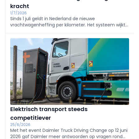
kracht
1/7/2026
Sinds 1 juli geldt in Nederland de nieuwe
vrachtwagenheffing per kilometer. Het systeem wijkt
af van andere Europese tolstelsels, onder meer door
het verplichte tolkastje, het ontbreken van losse
tickets en de beperkte vrijstellingen.
Elektrisch transport steeds
competitiever
25/6/2026
Met het event Daimler Truck Driving Change op 12 juni
2026 gaf Daimler meer antwoorden op vragen rond