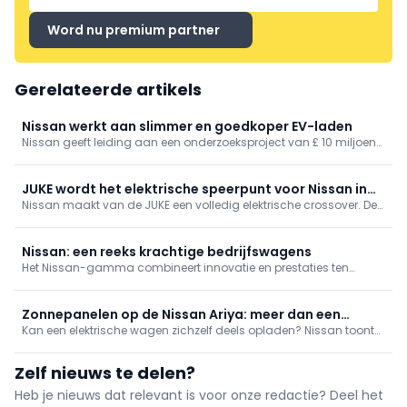
Word nu premium partner
Gerelateerde artikels
Nissan werkt aan slimmer en goedkoper EV-laden
Nissan geeft leiding aan een onderzoeksproject van £ 10 miljoen
(circa € 11,8 miljoen) dat EV's efficiënter, goedkoper en duurzamer
moet maken. Project SUITE combineert zonne-energie, slimme
laadtechnologie en Vehicle-to-Grid-oplossingen.
JUKE wordt het elektrische speerpunt voor Nissan in
Nissan maakt van de JUKE een volledig elektrische crossover. De
Europa
derde generatie moet de positie van het merk in Europa versterken
en wordt vanaf 2027 lokaal geproduceerd.
Nissan: een reeks krachtige bedrijfswagens
Het Nissan-gamma combineert innovatie en prestaties ten
dienste van professionals. Deze robuuste en veelzijdige
bedrijfswagens optimaliseren uw productiviteit, van
stadslogistiek tot wagenparkbeheer, met duurzame oplossingen
Zonnepanelen op de Nissan Ariya: meer dan een
voor de mobiele economie.
Kan een elektrische wagen zichzelf deels opladen? Nissan toont
gimmick
met een Ariya-concept hoe geïntegreerde zonnepanelen het
rijbereik verlengen en de afhankelijkheid van laadinfrastructuur
Zelf nieuws te delen?
verminderen. Een praktijkgerichte blik op zonne-energie als
aanvullende EV-oplossing.
Heb je nieuws dat relevant is voor onze redactie? Deel het