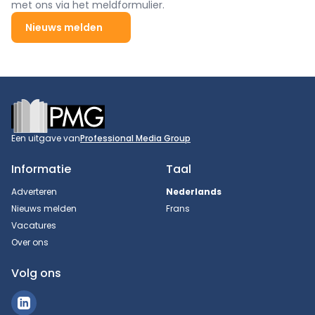
met ons via het meldformulier.
Nieuws melden
Footer
Een uitgave van
Professional Media Group
Informatie
Taal
Adverteren
Nederlands
Nieuws melden
Frans
Vacatures
Over ons
Volg ons