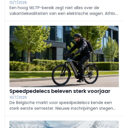
10/7/2026
Een hoog WLTP-bereik zegt niet alles over de
vakantiekwaliteiten van een elektrische wagen. Athlon
Belgium ontwikkelde daarom de 'one-stop-range', die
snelwegbereik en snellaadsnelheid combineert tot
een veel realistischer vergelijkingscriterium.
Speedpedelecs beleven sterk voorjaar
10/7/2026
De Belgische markt voor speedpedelecs kende een
sterk eerste semester. Nieuwe inschrijvingen stegen
met 9,5%, terwijl de tweedehandsmarkt bijna 48%
groeide. Vooral leasing en leveringen aan defensie
zorgden voor de opstoot.