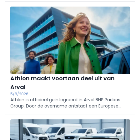
vertrouwen, ervaring en angst voor verandering
struikelblokken.
Athlon maakt voortaan deel uit van
Arval
5/8/2026
Athlon is officieel geïntegreerd in Arval BNP Paribas
Group. Door de overname ontstaat een Europese
mobiliteitsspeler met een vloot van 2,3 miljoen
voertuigen, terwijl contracten en dienstverlening voor
klanten ongewijzigd blijven.