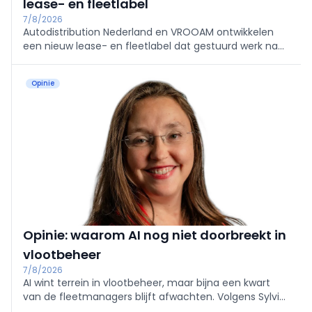
lease- en fleetlabel
7/8/2026
Autodistribution Nederland en VROOAM ontwikkelen
een nieuw lease- en fleetlabel dat gestuurd werk naar
universele autobedrijven moet leiden. Edgar
Brauckmann krijgt als head of lease & fleet de leiding
Opinie
over de uitrol.
Opinie: waarom AI nog niet doorbreekt in
vlootbeheer
7/8/2026
AI wint terrein in vlootbeheer, maar bijna een kwart
van de fleetmanagers blijft afwachten. Volgens Sylvie
Verboomen van Targa Telematics zijn vooral