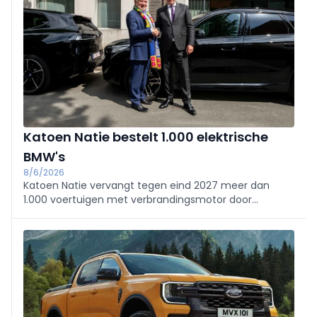
Katoen Natie bestelt 1.000 elektrische
BMW's
8/6/2026
Katoen Natie vervangt tegen eind 2027 meer dan
1.000 voertuigen met verbrandingsmotor door
elektrische BMW's en MINI's. Het gaat om de grootste
elektrische bedrijfswagenbestelling ooit in België bij
één constructeur.