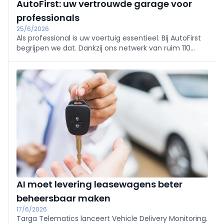
AutoFirst: uw vertrouwde garage voor
professionals
25/6/2026
Als professional is uw voertuig essentieel. Bij AutoFirst
begrijpen we dat. Dankzij ons netwerk van ruim 110
onafhankelijke garages geniet u van een betrouwbare
en efficiënte service voor het onderhoud en de
herstelling van uw voertuig.
AI moet levering leasewagens beter
beheersbaar maken
17/6/2026
Targa Telematics lanceert Vehicle Delivery Monitoring.