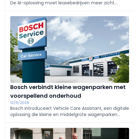
De AI-oplossing moet leasebedrijven meer zicht
geven op de status van voertuigen en vertragingen in
het leveringsproces beperken.
Bosch verbindt kleine wagenparken met
voorspellend onderhoud
12/6/2026
Bosch introduceert Vehicle Care Assistant, een digitale
oplossing die kleine en middelgrote wagenparken
verbindt met hun vaste Bosch Car Service. Het
systeem moet onderhoud voorspelbaarder maken en
ongeplande stilstand helpen voorkomen.