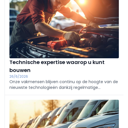
onafhankelijke garages in België biedt AutoFirst een
betrouwbare en efficiënte service voor het
merkonafhankelijk onderhoud van uw voertuig of
wagenpark. U geniet van onderdelen van
constructeurskwaliteit, 2 jaar garantie en perfect
beheersbare tarieven.
Technische expertise waarop u kunt
bouwen
26/6/2026
Onze vakmensen blijven continu op de hoogte van de
nieuwste technologieën dankzij regelmatige
opleidingen. Met geavanceerde apparatuur en
ondersteuning via het support team (diagnose op
afstand) lossen wij problemen snel en efficiënt op,
ongeacht het type voertuig.