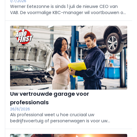
1/7/2026
Werner Eetezonne is sinds 1 juli de nieuwe CEO van
VAB. De voormalige KBC-manager wil voortbouwen op
de koers van zijn voorganger Geert Markey, met
bijzondere aandacht voor digitalisering, AI en de
groeiende rol van tweedehands-EV's.
Uw vertrouwde garage voor
professionals
26/6/2026
Als professional weet u hoe cruciaal uw
bedrijfsvoertuig of personenwagen is voor uw
dagelijkse activiteiten. Bij AutoFirst begrijpen we dat als
geen ander. Dankzij een netwerk van meer dan 110