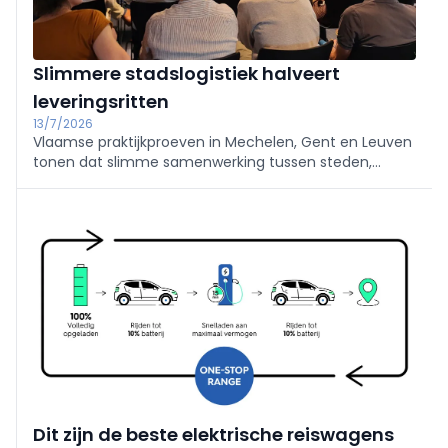
Slimmere stadslogistiek halveert
leveringsritten
13/7/2026
Vlaamse praktijkproeven in Mechelen, Gent en Leuven
tonen dat slimme samenwerking tussen steden,
logistieke partners en ondernemers het aantal
leveringsritten tot 55% kan verminderen. Ook de
leveringskosten dalen en voedselverlies krijgt een
tweede leven.
Dit zijn de beste elektrische reiswagens