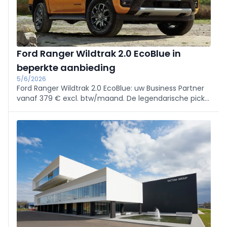
Ford Ranger Wildtrak 2.0 EcoBlue in
beperkte aanbieding
5/6/2026
Ford Ranger Wildtrak 2.0 EcoBlue: uw Business Partner
vanaf 379 € excl. btw/maand. De legendarische pick-
up die de reputatie van Ford Pro in België heeft
gevestigd – beperkte stock, exclusieve aanbieding tot
30 juni.