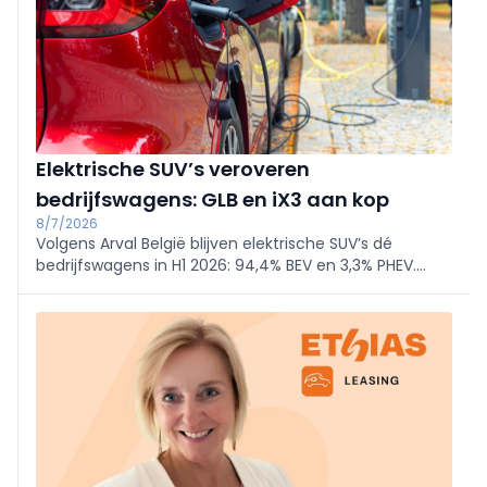
Elektrische SUV’s veroveren
bedrijfswagens: GLB en iX3 aan kop
8/7/2026
Volgens Arval België blijven elektrische SUV’s dé
bedrijfswagens in H1 2026: 94,4% BEV en 3,3% PHEV.
Mercedes GLB en BMW iX3 voeren een top 10 vol SUV’s
aan, dankzij snellere laadtechnologie en efficiëntere
batterijen.