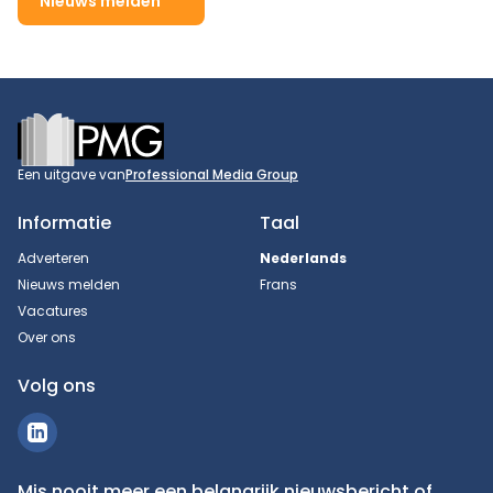
Nieuws melden
Footer
Een uitgave van
Professional Media Group
Informatie
Taal
Adverteren
Nederlands
Nieuws melden
Frans
Vacatures
Over ons
Volg ons
Mis nooit meer een belangrijk nieuwsbericht of