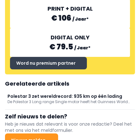
PRINT + DIGITAL
€ 106
/
Jaar
*
DIGITAL ONLY
€ 79.5
/
Jaar
*
Word nu premium partner
Gerelateerde artikels
Polestar 3 zet wereldrecord: 935 km op één lading
De Polestar 3 Long range Single motor heeft het Guinness World
Record gevestigd voor de langste afstand die een elektrische
SUV op één batterijlading heeft afgelegd: 935,44 km over Britse
Zelf nieuws te delen?
wegen, zonder technische aanpassingen.
Heb je nieuws dat relevant is voor onze redactie? Deel het
met ons via het meldformulier.